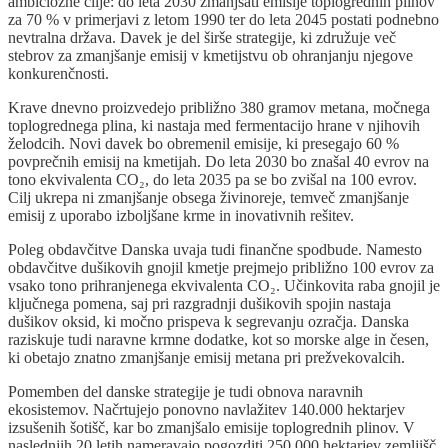
ambiciozne cilje: do leta 2030 zmanjšati emisije toplogrednih plinov
za 70 % v primerjavi z letom 1990 ter do leta 2045 postati podnebno
nevtralna država. Davek je del širše strategije, ki združuje več
stebrov za zmanjšanje emisij v kmetijstvu ob ohranjanju njegove
konkurenčnosti.
Krave dnevno proizvedejo približno 380 gramov metana, močnega
toplogrednega plina, ki nastaja med fermentacijo hrane v njihovih
želodcih. Novi davek bo obremenil emisije, ki presegajo 60 %
povprečnih emisij na kmetijah. Do leta 2030 bo znašal 40 evrov na
tono ekvivalenta CO₂, do leta 2035 pa se bo zvišal na 100 evrov.
Cilj ukrepa ni zmanjšanje obsega živinoreje, temveč zmanjšanje
emisij z uporabo izboljšane krme in inovativnih rešitev.
Poleg obdavčitve Danska uvaja tudi finančne spodbude. Namesto
obdavčitve dušikovih gnojil kmetje prejmejo približno 100 evrov za
vsako tono prihranjenega ekvivalenta CO₂. Učinkovita raba gnojil je
ključnega pomena, saj pri razgradnji dušikovih spojin nastaja
dušikov oksid, ki močno prispeva k segrevanju ozračja. Danska
raziskuje tudi naravne krmne dodatke, kot so morske alge in česen,
ki obetajo znatno zmanjšanje emisij metana pri prežvekovalcih.
Pomemben del danske strategije je tudi obnova naravnih
ekosistemov. Načrtujejo ponovno navlažitev 140.000 hektarjev
izsušenih šotišč, kar bo zmanjšalo emisije toplogrednih plinov. V
naslednjih 20 letih nameravajo pogozditi 250.000 hektarjev zemljišč,