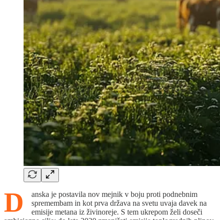
D
anska je postavila nov mejnik v boju proti podnebnim
spremembam in kot prva država na svetu uvaja davek na
emisije metana iz živinoreje. S tem ukrepom želi doseči