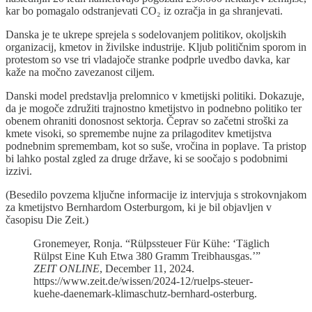
kar bo pomagalo odstranjevati CO₂ iz ozračja in ga shranjevati.
Danska je te ukrepe sprejela s sodelovanjem politikov, okoljskih
organizacij, kmetov in živilske industrije. Kljub političnim sporom in
protestom so vse tri vladajoče stranke podprle uvedbo davka, kar
kaže na močno zavezanost ciljem.
Danski model predstavlja prelomnico v kmetijski politiki. Dokazuje,
da je mogoče združiti trajnostno kmetijstvo in podnebno politiko ter
obenem ohraniti donosnost sektorja. Čeprav so začetni stroški za
kmete visoki, so spremembe nujne za prilagoditev kmetijstva
podnebnim spremembam, kot so suše, vročina in poplave. Ta pristop
bi lahko postal zgled za druge države, ki se soočajo s podobnimi
izzivi.
(Besedilo povzema ključne informacije iz intervjuja s strokovnjakom
za kmetijstvo Bernhardom Osterburgom, ki je bil objavljen v
časopisu Die Zeit.)
Gronemeyer, Ronja. “Rülpssteuer Für Kühe: ‘Täglich
Rülpst Eine Kuh Etwa 380 Gramm Treibhausgas.’”
ZEIT ONLINE
, December 11, 2024.
https://www.zeit.de/wissen/2024-12/ruelps-steuer-
kuehe-daenemark-klimaschutz-bernhard-osterburg.