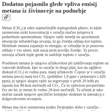
Dodatno pojasnilo glede vpliva emisij
metana iz živinoreje na podnebje
Metan (CH₄) je eden najmočnejših toplogrednih plinov, ki kljub
razmeroma nizki koncentraciji v ozračju močno prispeva k
podnebnim spremembam. Njegov vpliv temelji na sposobnosti
absorpcije infrardečega sevanja, ki ga Zemlja oddaja kot toploto.
Molekule metana zajamejo to energijo, se vzbudijo in jo ponovno
oddajo v vse smeri, tudi nazaj proti površju Zemlje. Ta proces
ustvarja učinek tople grede in zadržuje toploto v ozračju.
Posebnost metana je njegova učinkovitost pri zadrževanju toplote na
valovnih dolžinah, kjer so ozračje in drugi plini, kot sta ogljikov
dioksid (CO₂) in vodna para, manj učinkoviti. Čeprav je v ozračju
metana precej manj kot CO₂ (približno 1,9 ppm v primerjavi s 420
ppm), je njegov skupni vpliv na segrevanje v prvih 20 letih po
izpustu kar 80-krat močnejši od CO₂. Če to vplivnost povprečimo
čez sto let, je metan še vedno 28-krat močnejši. Ta učinek je tako
močan zaradi njegove specifične kemijske strukture in interakcij z
dolgovalovnim sevanjem.
Metan ima sicer razmeroma kratko življenjsko dobo v ozračju –