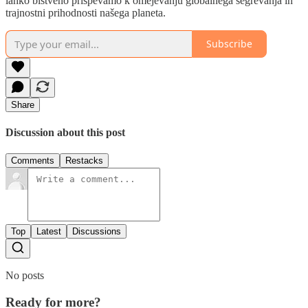
lahko bistveno prispevamo k omejevanju globalnega segrevanja in
trajnostni prihodnosti našega planeta.
Subscribe
Share
Discussion about this post
Comments
Restacks
Top
Latest
Discussions
No posts
Ready for more?