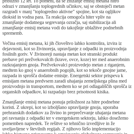
približno 12 let. To pomeni, da se znižanje emisij metana hitro
odrazi v zmanjšanju toplogrednih učinkov, saj se obstoječi metan
razgradi v manj "toplogredno aktivne" spojine, kot sta ogljikov
dioksid in vodna para. Ta reakcija omogoča hiter vpliv na
zmanjšanje dodatnega segrevanja ozračja, saj stabilizacija ali
zmanjšanje emisij metana vodi do takojšnje ublažitve podnebnih
sprememb.
Večina emisij metana, ki jih človeštvo lahko kontrolira, izvira iz
dejavnosti, kot so živinoreja, upravljanje z odpadki in proizvodnja
fosilnih goriv. V živinoreji nastaja metan kot stranski produkt
prebave pri prežvekovalcih (krave, ovce, koze) ter med anaerobnim
razkrajanjem gnoja. Prežvekovalci proizvedejo metan z riganjem,
medtem ko gnoj v anaerobnih pogojih, kot so tekoče gnojne jame,
razpada in sprošča dodatne emisije. Energetski sektor prispeva k
emisijam metana predvsem zaradi uhajanja zemeljskega plina med
proizvodnjo in transportom, medtem ko se pri odlagališčih sprošča iz
organskih odpadkov, ki razpadajo brez prisotnosti kisika.
Zmanjšanje emisij metana ponuja priložnost za hitre podnebne
koristi. Z ukrepi, kot so izboljšano upravljanje gnoja, uporaba
prehranskih dodatkov za živino in preprečevanje uhajanja metana
pri ravnanju z odpadki ter v energetskem sektorju, lahko dosežemo
pomemben napredek. Te rešitve so tehnično izvedljive in že
uveljavljene v številnih regijah. Z njihovo širšo implementacijo