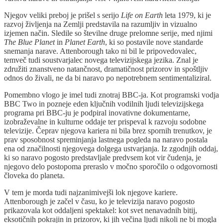
Njegov veliki preboj je prišel s serijo
Life on Earth
leta 1979, ki je
razvoj življenja na Zemlji predstavila na razumljiv in vizualno
izjemen način. Sledile so številne druge prelomne serije, med njimi
The Blue Planet
in
Planet Earth
, ki so postavile nove standarde
snemanja narave. Attenborough tako ni bil le pripovedovalec,
temveč tudi soustvarjalec novega televizijskega jezika. Znal je
združiti znanstveno natančnost, dramatičnost prizorov in spoštljiv
odnos do živali, ne da bi naravo po nepotrebnem sentimentaliziral.
Pomembno vlogo je imel tudi znotraj BBC-ja. Kot programski vodja
BBC Two in pozneje eden ključnih vodilnih ljudi televizijskega
programa pri BBC-ju je podpiral inovativne dokumentarne,
izobraževalne in kulturne oddaje ter prispeval k razvoju sodobne
televizije. Čeprav njegova kariera ni bila brez spornih trenutkov, je
prav sposobnost spreminjanja lastnega pogleda na naravo postala
ena od značilnosti njegovega dolgega ustvarjanja. Iz zgodnjih oddaj,
ki so naravo pogosto predstavljale predvsem kot vir čudenja, je
njegovo delo postopoma preraslo v močno sporočilo o odgovornosti
človeka do planeta.
V tem je morda tudi najzanimivejši lok njegove kariere.
Attenborough je začel v času, ko je televizija naravo pogosto
prikazovala kot oddaljeni spektakel: kot svet nenavadnih bitij,
eksotičnih pokrajin in prizorov, ki jih večina ljudi nikoli ne bi mogla