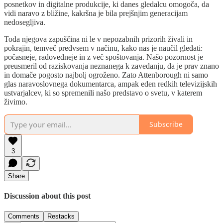
posnetkov in digitalne produkcije, ki danes gledalcu omogoča, da
vidi naravo z bližine, kakršna je bila prejšnjim generacijam
nedosegljiva.
Toda njegova zapuščina ni le v nepozabnih prizorih živali in
pokrajin, temveč predvsem v načinu, kako nas je naučil gledati:
počasneje, radovedneje in z več spoštovanja. Našo pozornost je
preusmeril od raziskovanja neznanega k zavedanju, da je prav znano
in domače pogosto najbolj ogroženo. Zato Attenborough ni samo
glas naravoslovnega dokumentarca, ampak eden redkih televizijskih
ustvarjalcev, ki so spremenili našo predstavo o svetu, v katerem
živimo.
Subscribe
3
Share
Discussion about this post
Comments
Restacks