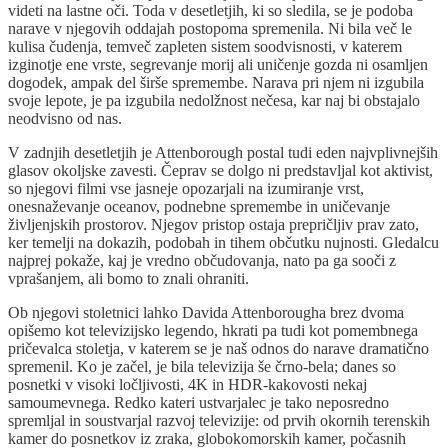
videti na lastne oči. Toda v desetletjih, ki so sledila, se je podoba
narave v njegovih oddajah postopoma spremenila. Ni bila več le
kulisa čudenja, temveč zapleten sistem soodvisnosti, v katerem
izginotje ene vrste, segrevanje morij ali uničenje gozda ni osamljen
dogodek, ampak del širše spremembe. Narava pri njem ni izgubila
svoje lepote, je pa izgubila nedolžnost nečesa, kar naj bi obstajalo
neodvisno od nas.
V zadnjih desetletjih je Attenborough postal tudi eden najvplivnejših
glasov okoljske zavesti. Čeprav se dolgo ni predstavljal kot aktivist,
so njegovi filmi vse jasneje opozarjali na izumiranje vrst,
onesnaževanje oceanov, podnebne spremembe in uničevanje
življenjskih prostorov. Njegov pristop ostaja prepričljiv prav zato,
ker temelji na dokazih, podobah in tihem občutku nujnosti. Gledalcu
najprej pokaže, kaj je vredno občudovanja, nato pa ga sooči z
vprašanjem, ali bomo to znali ohraniti.
Ob njegovi stoletnici lahko Davida Attenborougha brez dvoma
opišemo kot televizijsko legendo, hkrati pa tudi kot pomembnega
pričevalca stoletja, v katerem se je naš odnos do narave dramatično
spremenil. Ko je začel, je bila televizija še črno-bela; danes so
posnetki v visoki ločljivosti, 4K in HDR-kakovosti nekaj
samoumevnega. Redko kateri ustvarjalec je tako neposredno
spremljal in soustvarjal razvoj televizije: od prvih okornih terenskih
kamer do posnetkov iz zraka, globokomorskih kamer, počasnih