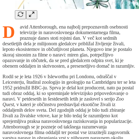
D
avid Attenborough, ena najbolj prepoznavnih osebnosti
televizije in naravoslovnega dokumentarnega filma,
praznuje danes stoti rojstni dan. V več kot sedmih
desetletjih dela je milijonom gledalcev približal življenje živali,
lepoto ekosistemov in občutljivost planeta. Njegovo ime je postalo
skoraj sinonim za filme o naravi: miren glas, potrpežljivo
opazovanje in občutek, da se pred gledalcem odpira svet, ki je
obenem oddaljen in skrivnosten, a presenetljivo domač in razumljiv.
Rodil se je leta 1926 v Isleworthu pri Londonu, odraščal v
Leicesterju, študiral zoologijo in geologijo na Cambridgeu ter se leta
1952 pridružil BBC-ju. Sprva je delal kot producent, nato pa postal
tudi obraz oddaj, ki so spreminjale televizijsko pripovedovanje o
naravi. V petdesetih in šestdesetih letih je zaslovel s serijo
Zoo
Quest
, v kateri je občinstvu predstavljal eksotične živali iz
oddaljenih delov sveta. Del zgodnjih oddaj je bilo tudi zbiranje
živali za živalske vrtove, kar je bilo tedaj še razumljeno kot
sprejemljiva praksa naravoslovnega raziskovanja in popularizacije.
Attenborough se je pozneje od takšnega razumevanja
naravoslovnega filma oddaljil ter postal vse izrazitejši zagovornik
varstva narave in ohranjanja vrst v njihovem naravnem okolju.