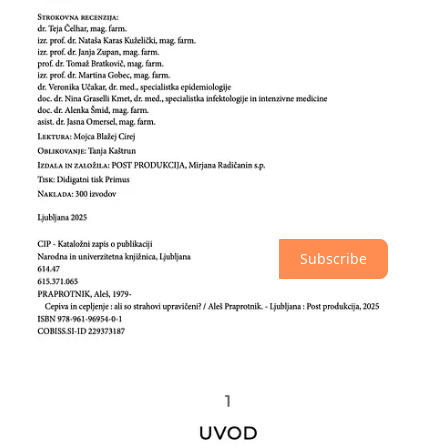
odkrito pove, da ni iz stroke, ter z vključitvijo neodvisnih recenzij
epidemiologov, infektologov in farmacevtov, uspešno gradi most
med znanostjo in javnostjo.
Poudariti je treba, da knjiga ni in ne želi biti poljudnoznanstveni
vodič v imunologijo. Njena vrednost je drugje: v prikazu procesa,
kako lahko posameznik z resnim, vztrajnim branjem in
razmišljanjem sam pride do bolj utemeljenih stališč. To
dokumentirano potovanje samostojnega učenja, obogateno z
osebnimi izkušnjami (vključno z osvežitvenimi odmerki cepiv),
bralcu ne ponuja le podatkov, ampak tudi navdih za lastno kritično
preizpraševanje in iskanje odgovorov.
Subscribe
1
Share
Discussion about this post
Comments
Restacks