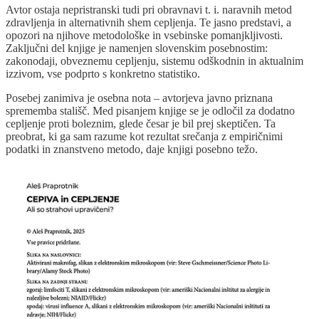
Avtor ostaja nepristranski tudi pri obravnavi t. i. naravnih metod
zdravljenja in alternativnih shem cepljenja. Te jasno predstavi, a
opozori na njihove metodološke in vsebinske pomanjkljivosti.
Zaključni del knjige je namenjen slovenskim posebnostim:
zakonodaji, obveznemu cepljenju, sistemu odškodnin in aktualnim
izzivom, vse podprto s konkretno statistiko.
Posebej zanimiva je osebna nota – avtorjeva javno priznana
sprememba stališč. Med pisanjem knjige se je odločil za dodatno
cepljenje proti boleznim, glede česar je bil prej skeptičen. Ta
preobrat, ki ga sam razume kot rezultat srečanja z empiričnimi
podatki in znanstveno metodo, daje knjigi posebno težo.
Praprotnikova pozicija zunaj akademske in zdravstvene sfere
omogoča, da piše v jeziku, ki je dostopen širšemu krogu bralcev –
zlasti staršem in tistim, ki jih od branja strokovne literature odvračajo
zapleteni izrazi in hermetična terminologija. Obenem s tem, ko