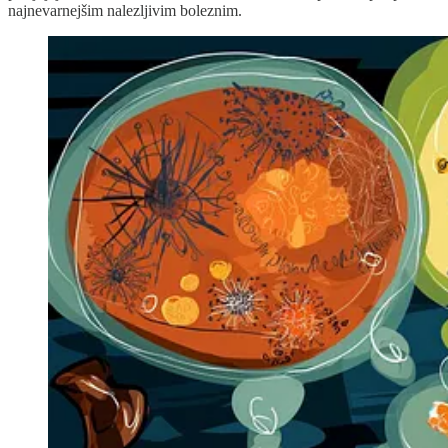
najnevarnejšim nalezljivim boleznim.