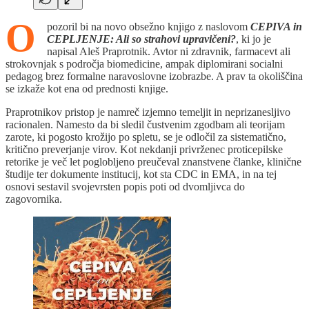
O
pozoril bi na novo obsežno knjigo z naslovom
CEPIVA in
CEPLJENJE: Ali so strahovi upravičeni?
, ki jo je
napisal Aleš Praprotnik. Avtor ni zdravnik, farmacevt ali
strokovnjak s področja biomedicine, ampak diplomirani socialni
pedagog brez formalne naravoslovne izobrazbe. A prav ta okoliščina
se izkaže kot ena od prednosti knjige.
Praprotnikov pristop je namreč izjemno temeljit in neprizanesljivo
racionalen. Namesto da bi sledil čustvenim zgodbam ali teorijam
zarote, ki pogosto krožijo po spletu, se je odločil za sistematično,
kritično preverjanje virov. Kot nekdanji privrženec proticepilske
retorike je več let poglobljeno preučeval znanstvene članke, klinične
študije ter dokumente institucij, kot sta CDC in EMA, in na tej
osnovi sestavil svojevrsten popis poti od dvomljivca do
zagovornika.