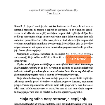
Top
Latest
Discussions
No posts
Ready for more?
Subscribe
© 2026 Sašo Dolenc
·
Privacy
∙
Terms
∙
Collection notice
Start your Substack
Get the app
Substack
is the home for great culture