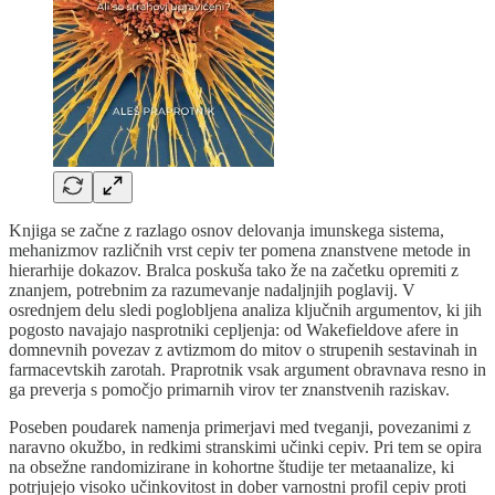
Knjiga se začne z razlago osnov delovanja imunskega sistema,
mehanizmov različnih vrst cepiv ter pomena znanstvene metode in
hierarhije dokazov. Bralca poskuša tako že na začetku opremiti z
znanjem, potrebnim za razumevanje nadaljnjih poglavij. V
osrednjem delu sledi poglobljena analiza ključnih argumentov, ki jih
pogosto navajajo nasprotniki cepljenja: od Wakefieldove afere in
domnevnih povezav z avtizmom do mitov o strupenih sestavinah in
farmacevtskih zarotah. Praprotnik vsak argument obravnava resno in
ga preverja s pomočjo primarnih virov ter znanstvenih raziskav.
Poseben poudarek namenja primerjavi med tveganji, povezanimi z
naravno okužbo, in redkimi stranskimi učinki cepiv. Pri tem se opira
na obsežne randomizirane in kohortne študije ter metaanalize, ki
potrjujejo visoko učinkovitost in dober varnostni profil cepiv proti