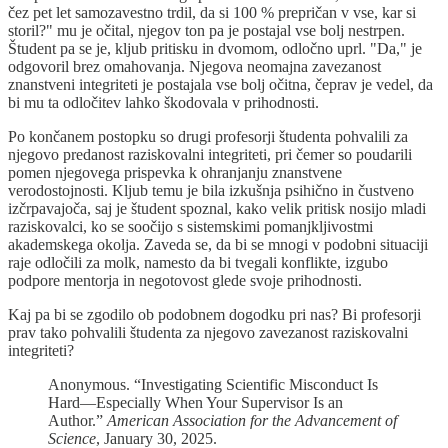
čez pet let samozavestno trdil, da si 100 % prepričan v vse, kar si
storil?" mu je očital, njegov ton pa je postajal vse bolj nestrpen.
Študent pa se je, kljub pritisku in dvomom, odločno uprl. "Da," je
odgovoril brez omahovanja. Njegova neomajna zavezanost
znanstveni integriteti je postajala vse bolj očitna, čeprav je vedel, da
bi mu ta odločitev lahko škodovala v prihodnosti.
Po končanem postopku so drugi profesorji študenta pohvalili za
njegovo predanost raziskovalni integriteti, pri čemer so poudarili
pomen njegovega prispevka k ohranjanju znanstvene
verodostojnosti. Kljub temu je bila izkušnja psihično in čustveno
izčrpavajoča, saj je študent spoznal, kako velik pritisk nosijo mladi
raziskovalci, ko se soočijo s sistemskimi pomanjkljivostmi
akademskega okolja. Zaveda se, da bi se mnogi v podobni situaciji
raje odločili za molk, namesto da bi tvegali konflikte, izgubo
podpore mentorja in negotovost glede svoje prihodnosti.
Kaj pa bi se zgodilo ob podobnem dogodku pri nas? Bi profesorji
prav tako pohvalili študenta za njegovo zavezanost raziskovalni
integriteti?
Anonymous. “Investigating Scientific Misconduct Is
Hard—Especially When Your Supervisor Is an
Author.”
American Association for the Advancement of
Science
, January 30, 2025.