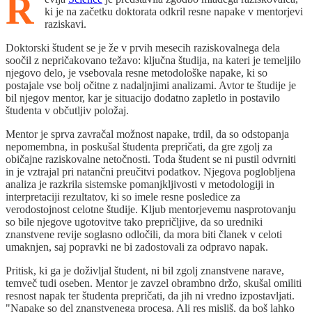
R
ki je na začetku doktorata odkril resne napake v mentorjevi
raziskavi.
Doktorski študent se je že v prvih mesecih raziskovalnega dela
soočil z nepričakovano težavo: ključna študija, na kateri je temeljilo
njegovo delo, je vsebovala resne metodološke napake, ki so
postajale vse bolj očitne z nadaljnjimi analizami. Avtor te študije je
bil njegov mentor, kar je situacijo dodatno zapletlo in postavilo
študenta v občutljiv položaj.
Mentor je sprva zavračal možnost napake, trdil, da so odstopanja
nepomembna, in poskušal študenta prepričati, da gre zgolj za
običajne raziskovalne netočnosti. Toda študent se ni pustil odvrniti
in je vztrajal pri natančni preučitvi podatkov. Njegova poglobljena
analiza je razkrila sistemske pomanjkljivosti v metodologiji in
interpretaciji rezultatov, ki so imele resne posledice za
verodostojnost celotne študije. Kljub mentorjevemu nasprotovanju
so bile njegove ugotovitve tako prepričljive, da so uredniki
znanstvene revije soglasno odločili, da mora biti članek v celoti
umaknjen, saj popravki ne bi zadostovali za odpravo napak.
Pritisk, ki ga je doživljal študent, ni bil zgolj znanstvene narave,
temveč tudi oseben. Mentor je zavzel obrambno držo, skušal omiliti
resnost napak ter študenta prepričati, da jih ni vredno izpostavljati.
"Napake so del znanstvenega procesa. Ali res misliš, da boš lahko