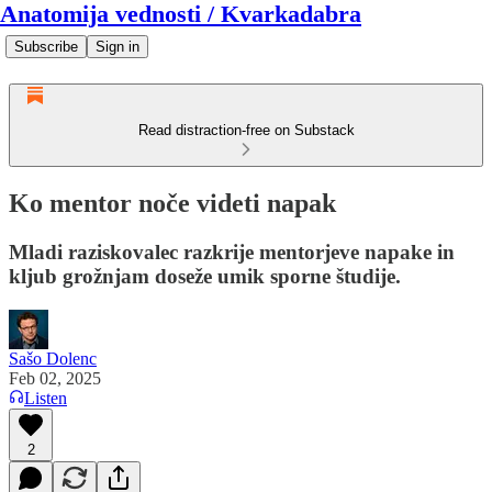
Anatomija vednosti / Kvarkadabra
Subscribe
Sign in
Read distraction-free on Substack
Ko mentor noče videti napak
Mladi raziskovalec razkrije mentorjeve napake in
kljub grožnjam doseže umik sporne študije.
Sašo Dolenc
Feb 02, 2025
Listen
2