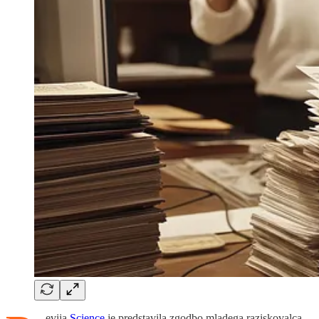
evija
Science
je predstavila zgodbo mladega raziskovalca,