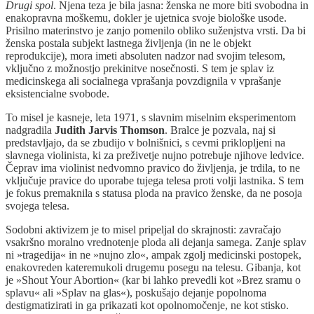
Drugi spol
. Njena teza je bila jasna: ženska ne more biti svobodna in
enakopravna moškemu, dokler je ujetnica svoje biološke usode.
Prisilno materinstvo je zanjo pomenilo obliko suženjstva vrsti. Da bi
ženska postala subjekt lastnega življenja (in ne le objekt
reprodukcije), mora imeti absoluten nadzor nad svojim telesom,
vključno z možnostjo prekinitve nosečnosti. S tem je splav iz
medicinskega ali socialnega vprašanja povzdignila v vprašanje
eksistencialne svobode.
To misel je kasneje, leta 1971, s slavnim miselnim eksperimentom
nadgradila
Judith Jarvis Thomson
. Bralce je pozvala, naj si
predstavljajo, da se zbudijo v bolnišnici, s cevmi priklopljeni na
slavnega violinista, ki za preživetje nujno potrebuje njihove ledvice.
Čeprav ima violinist nedvomno pravico do življenja, je trdila, to ne
vključuje pravice do uporabe tujega telesa proti volji lastnika. S tem
je fokus premaknila s statusa ploda na pravico ženske, da ne posoja
svojega telesa.
Sodobni aktivizem je to misel pripeljal do skrajnosti: zavračajo
vsakršno moralno vrednotenje ploda ali dejanja samega. Zanje splav
ni »tragedija« in ne »nujno zlo«, ampak zgolj medicinski postopek,
enakovreden kateremukoli drugemu posegu na telesu. Gibanja, kot
je »Shout Your Abortion« (kar bi lahko prevedli kot »Brez sramu o
splavu« ali »Splav na glas«), poskušajo dejanje popolnoma
destigmatizirati in ga prikazati kot opolnomočenje, ne kot stisko.