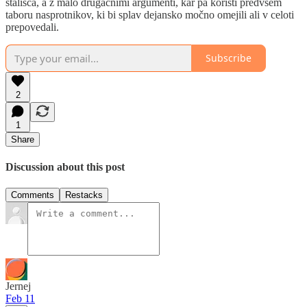
stališča, a z malo drugačnimi argumenti, kar pa koristi predvsem
taboru nasprotnikov, ki bi splav dejansko močno omejili ali v celoti
prepovedali.
Subscribe
2
1
Share
Discussion about this post
Comments
Restacks
Jernej
Feb 11