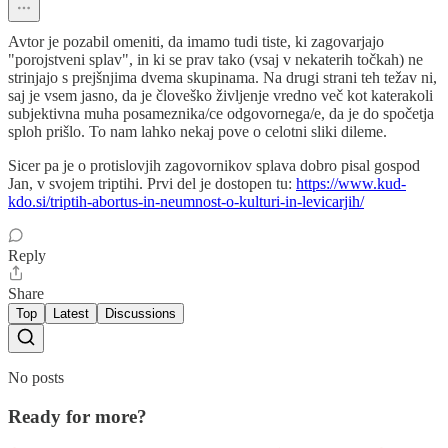
Avtor je pozabil omeniti, da imamo tudi tiste, ki zagovarjajo
"porojstveni splav", in ki se prav tako (vsaj v nekaterih točkah) ne
strinjajo s prejšnjima dvema skupinama. Na drugi strani teh težav ni,
saj je vsem jasno, da je človeško življenje vredno več kot katerakoli
subjektivna muha posameznika/ce odgovornega/e, da je do spočetja
sploh prišlo. To nam lahko nekaj pove o celotni sliki dileme.
Sicer pa je o protislovjih zagovornikov splava dobro pisal gospod
Jan, v svojem triptihi. Prvi del je dostopen tu:
https://www.kud-
kdo.si/triptih-abortus-in-neumnost-o-kulturi-in-levicarjih/
Reply
Share
Top
Latest
Discussions
No posts
Ready for more?