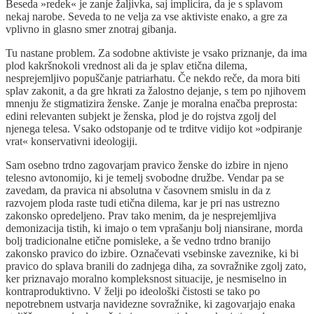
Beseda »redek« je zanje žaljivka, saj implicira, da je s splavom
nekaj narobe. Seveda to ne velja za vse aktiviste enako, a gre za
vplivno in glasno smer znotraj gibanja.
Tu nastane problem. Za sodobne aktiviste je vsako priznanje, da ima
plod kakršnokoli vrednost ali da je splav etična dilema,
nesprejemljivo popuščanje patriarhatu. Če nekdo reče, da mora biti
splav zakonit, a da gre hkrati za žalostno dejanje, s tem po njihovem
mnenju že stigmatizira ženske. Zanje je moralna enačba preprosta:
edini relevanten subjekt je ženska, plod je do rojstva zgolj del
njenega telesa. Vsako odstopanje od te trditve vidijo kot »odpiranje
vrat« konservativni ideologiji.
Sam osebno trdno zagovarjam pravico ženske do izbire in njeno
telesno avtonomijo, ki je temelj svobodne družbe. Vendar pa se
zavedam, da pravica ni absolutna v časovnem smislu in da z
razvojem ploda raste tudi etična dilema, kar je pri nas ustrezno
zakonsko opredeljeno. Prav tako menim, da je nesprejemljiva
demonizacija tistih, ki imajo o tem vprašanju bolj niansirane, morda
bolj tradicionalne etične pomisleke, a še vedno trdno branijo
zakonsko pravico do izbire. Označevati vsebinske zaveznike, ki bi
pravico do splava branili do zadnjega diha, za sovražnike zgolj zato,
ker priznavajo moralno kompleksnost situacije, je nesmiselno in
kontraproduktivno. V želji po ideološki čistosti se tako po
nepotrebnem ustvarja navidezne sovražnike, ki zagovarjajo enaka