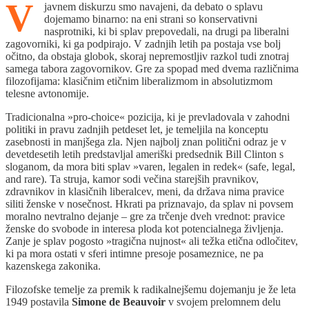
V
javnem diskurzu smo navajeni, da debato o splavu
dojemamo binarno: na eni strani so konservativni
nasprotniki, ki bi splav prepovedali, na drugi pa liberalni
zagovorniki, ki ga podpirajo. V zadnjih letih pa postaja vse bolj
očitno, da obstaja globok, skoraj nepremostljiv razkol tudi znotraj
samega tabora zagovornikov. Gre za spopad med dvema različnima
filozofijama: klasičnim etičnim liberalizmom in absolutizmom
telesne avtonomije.
Tradicionalna »pro-choice« pozicija, ki je prevladovala v zahodni
politiki in pravu zadnjih petdeset let, je temeljila na konceptu
zasebnosti in manjšega zla. Njen najbolj znan politični odraz je v
devetdesetih letih predstavljal ameriški predsednik Bill Clinton s
sloganom, da mora biti splav »varen, legalen in redek« (safe, legal,
and rare). Ta struja, kamor sodi večina starejših pravnikov,
zdravnikov in klasičnih liberalcev, meni, da država nima pravice
siliti ženske v nosečnost. Hkrati pa priznavajo, da splav ni povsem
moralno nevtralno dejanje – gre za trčenje dveh vrednot: pravice
ženske do svobode in interesa ploda kot potencialnega življenja.
Zanje je splav pogosto »tragična nujnost« ali težka etična odločitev,
ki pa mora ostati v sferi intimne presoje posameznice, ne pa
kazenskega zakonika.
Filozofske temelje za premik k radikalnejšemu dojemanju je že leta
1949 postavila
Simone de Beauvoir
v svojem prelomnem delu