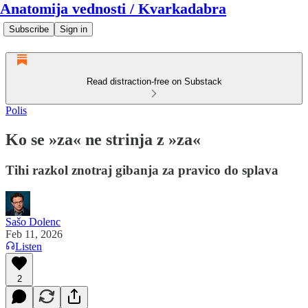
Anatomija vednosti / Kvarkadabra
Subscribe
Sign in
Read distraction-free on Substack
Polis
Ko se »za« ne strinja z »za«
Tihi razkol znotraj gibanja za pravico do splava
Sašo Dolenc
Feb 11, 2026
Listen
2