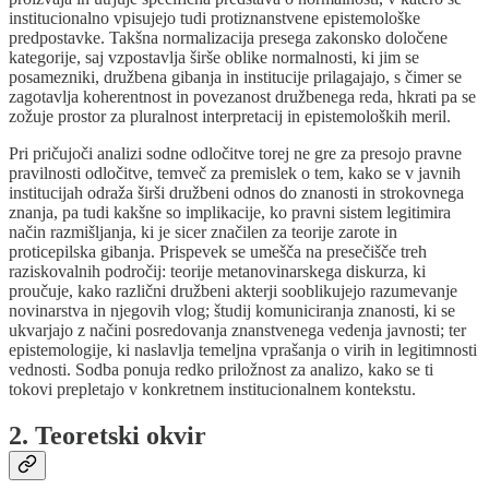
institucionalno vpisujejo tudi protiznanstvene epistemološke
predpostavke. Takšna normalizacija presega zakonsko določene
kategorije, saj vzpostavlja širše oblike normalnosti, ki jim se
posamezniki, družbena gibanja in institucije prilagajajo, s čimer se
zagotavlja koherentnost in povezanost družbenega reda, hkrati pa se
zožuje prostor za pluralnost interpretacij in epistemoloških meril.
Pri pričujoči analizi sodne odločitve torej ne gre za presojo pravne
pravilnosti odločitve, temveč za premislek o tem, kako se v javnih
institucijah odraža širši družbeni odnos do znanosti in strokovnega
znanja, pa tudi kakšne so implikacije, ko pravni sistem legitimira
način razmišljanja, ki je sicer značilen za teorije zarote in
proticepilska gibanja. Prispevek se umešča na presečišče treh
raziskovalnih področij: teorije metanovinarskega diskurza, ki
proučuje, kako različni družbeni akterji sooblikujejo razumevanje
novinarstva in njegovih vlog; študij komuniciranja znanosti, ki se
ukvarjajo z načini posredovanja znanstvenega vedenja javnosti; ter
epistemologije, ki naslavlja temeljna vprašanja o virih in legitimnosti
vednosti. Sodba ponuja redko priložnost za analizo, kako se ti
tokovi prepletajo v konkretnem institucionalnem kontekstu.
2. Teoretski okvir