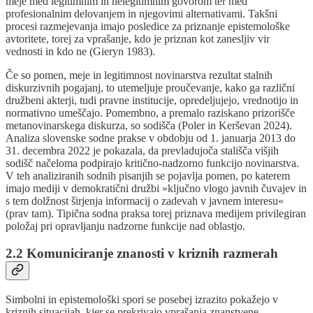
meje med legitimnim in nelegitimnim govorom ter med
profesionalnim delovanjem in njegovimi alternativami. Takšni
procesi razmejevanja imajo posledice za priznanje epistemološke
avtoritete, torej za vprašanje, kdo je priznan kot zanesljiv vir
vednosti in kdo ne (Gieryn 1983).
Če so pomen, meje in legitimnost novinarstva rezultat stalnih
diskurzivnih pogajanj, to utemeljuje proučevanje, kako ga različni
družbeni akterji, tudi pravne institucije, opredeljujejo, vrednotijo in
normativno umeščajo. Pomembno, a premalo raziskano prizorišče
metanovinarskega diskurza, so sodišča (Poler in Kerševan 2024).
Analiza slovenske sodne prakse v obdobju od 1. januarja 2013 do
31. decembra 2022 je pokazala, da prevladujoča stališča višjih
sodišč načeloma podpirajo kritično-nadzorno funkcijo novinarstva.
V teh analiziranih sodnih pisanjih se pojavlja pomen, po katerem
imajo mediji v demokratični družbi »ključno vlogo javnih čuvajev in
s tem dolžnost širjenja informacij o zadevah v javnem interesu«
(prav tam). Tipična sodna praksa torej priznava medijem privilegiran
položaj pri opravljanju nadzorne funkcije nad oblastjo.
2.2 Komuniciranje znanosti v kriznih razmerah
Simbolni in epistemološki spori se posebej izrazito pokažejo v
kriznih situacijah, kjer se prekrivajo vprašanja znanstvene