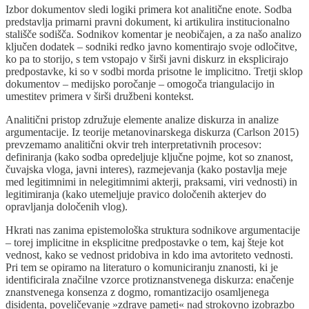
Izbor dokumentov sledi logiki primera kot analitične enote. Sodba
predstavlja primarni pravni dokument, ki artikulira institucionalno
stališče sodišča. Sodnikov komentar je neobičajen, a za našo analizo
ključen dodatek – sodniki redko javno komentirajo svoje odločitve,
ko pa to storijo, s tem vstopajo v širši javni diskurz in eksplicirajo
predpostavke, ki so v sodbi morda prisotne le implicitno. Tretji sklop
dokumentov – medijsko poročanje – omogoča triangulacijo in
umestitev primera v širši družbeni kontekst.
Analitični pristop združuje elemente analize diskurza in analize
argumentacije. Iz teorije metanovinarskega diskurza (Carlson 2015)
prevzemamo analitični okvir treh interpretativnih procesov:
definiranja (kako sodba opredeljuje ključne pojme, kot so znanost,
čuvajska vloga, javni interes), razmejevanja (kako postavlja meje
med legitimnimi in nelegitimnimi akterji, praksami, viri vednosti) in
legitimiranja (kako utemeljuje pravico določenih akterjev do
opravljanja določenih vlog).
Hkrati nas zanima epistemološka struktura sodnikove argumentacije
– torej implicitne in eksplicitne predpostavke o tem, kaj šteje kot
vednost, kako se vednost pridobiva in kdo ima avtoriteto vednosti.
Pri tem se opiramo na literaturo o komuniciranju znanosti, ki je
identificirala značilne vzorce protiznanstvenega diskurza: enačenje
znanstvenega konsenza z dogmo, romantizacijo osamljenega
disidenta, poveličevanje »zdrave pameti« nad strokovno izobrazbo