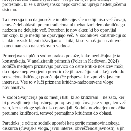
protestniki, ki se z državljansko nepokorščino uprejo nedelujočemu
sistemu.
Ta inverzija ima daljnosežne implikacije. Če mediji niso več čuvaji,
temveč del oblasti, potem tradicionalni mehanizmi demokratičnega
nadzora ne delujejo več. Potreben je nov akter, ki bo opravljal
funkcijo, ki je mediji ne opravljajo več. V sodnikovi konstrukciji so
ta akter »zaskrbljeni državljani« – laiki, ki se zanašajo na zdravo
pamet namesto na strokovno vednost.
Primerjava s tipično sodno prakso pokaže, kako neobičajna je ta
konstrukcija. V analiziranih primerih (Poler in Kerševan, 2024)
sodišča medijem priznavajo pravico do ostre kritike nosilcev moči,
do objave nepreverjenih govoric (če jih označijo kot take), celo do
senzacionalističnega poročanja (če prispeva k razpravi v javnem
interesu). Vse to v luči priznane kritično-nadzorstvene vloge
novinarstva.
V sodbi Švajncerja pa so mediji tisti, ki so kritizirani – ne zato, ker
bi presegli meje dopustnega pri opravljanju čuvajske vloge, temveč
zato, ker te vloge sploh niso opravljali. Sodnik novinarjem ne očita
pretirane kritičnosti, temveč premajhno kritičnost do oblasti.
Paradoks je očiten: sodnik uporabi kategorije metanovinarskega
diskurza (čuvajska vloga, javni interes, obveščenost javnosti), a jih