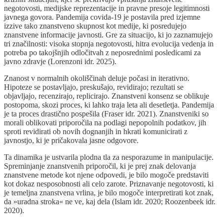
negotovosti, medijske reprezentacije in pravne presoje legitimnosti
javnega govora. Pandemija covida-19 je postavila pred izjemne
izzive tako znanstveno skupnost kot medije, ki posredujejo
znanstvene informacije javnosti. Gre za situacijo, ki jo zaznamujejo
tri značilnosti: visoka stopnja negotovosti, hitra evolucija vedenja in
potreba po takojšnjih odločitvah z neposrednimi posledicami za
javno zdravje (Lorenzoni idr. 2025).
Znanost v normalnih okoliščinah deluje počasi in iterativno.
Hipoteze se postavljajo, preskušajo, revidirajo; rezultati se
objavljajo, recenzirajo, replicirajo. Znanstveni konsenz se oblikuje
postopoma, skozi proces, ki lahko traja leta ali desetletja. Pandemija
je ta proces drastično pospešila (Fraser idr. 2021). Znanstveniki so
morali oblikovati priporočila na podlagi nepopolnih podatkov, jih
sproti revidirati ob novih dognanjih in hkrati komunicirati z
javnostjo, ki je pričakovala jasne odgovore.
Ta dinamika je ustvarila plodna tla za nesporazume in manipulacije.
Spreminjanje znanstvenih priporočil, ki je prej znak delovanja
znanstvene metode kot njene odpovedi, je bilo mogoče predstaviti
kot dokaz nesposobnosti ali celo zarote. Priznavanje negotovosti, ki
je temeljna znanstvena vrlina, je bilo mogoče interpretirati kot znak,
da »uradna stroka« ne ve, kaj dela (Islam idr. 2020; Roozenbeek idr.
2020).