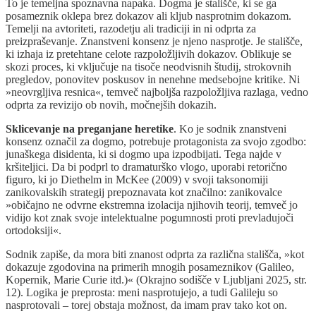
To je temeljna spoznavna napaka. Dogma je stališče, ki se ga
posameznik oklepa brez dokazov ali kljub nasprotnim dokazom.
Temelji na avtoriteti, razodetju ali tradiciji in ni odprta za
preizpraševanje. Znanstveni konsenz je njeno nasprotje. Je stališče,
ki izhaja iz pretehtane celote razpoložljivih dokazov. Oblikuje se
skozi proces, ki vključuje na tisoče neodvisnih študij, strokovnih
pregledov, ponovitev poskusov in nenehne medsebojne kritike. Ni
»neovrgljiva resnica«, temveč najboljša razpoložljiva razlaga, vedno
odprta za revizijo ob novih, močnejših dokazih.
Sklicevanje na preganjane heretike
. Ko je sodnik znanstveni
konsenz označil za dogmo, potrebuje protagonista za svojo zgodbo:
junaškega disidenta, ki si dogmo upa izpodbijati. Tega najde v
kršiteljici. Da bi podprl to dramaturško vlogo, uporabi retorično
figuro, ki jo Diethelm in McKee (2009) v svoji taksonomiji
zanikovalskih strategij prepoznavata kot značilno: zanikovalce
»običajno ne odvrne ekstremna izolacija njihovih teorij, temveč jo
vidijo kot znak svoje intelektualne pogumnosti proti prevladujoči
ortodoksiji«.
Sodnik zapiše, da mora biti znanost odprta za različna stališča, »kot
dokazuje zgodovina na primerih mnogih posameznikov (Galileo,
Kopernik, Marie Curie itd.)« (Okrajno sodišče v Ljubljani 2025, str.
12). Logika je preprosta: meni nasprotujejo, a tudi Galileju so
nasprotovali – torej obstaja možnost, da imam prav tako kot on.