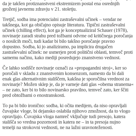
da je takšen protiznanstveni ekstremizem postal ena osrednjih
groženj javnemu zdravju v 21. stoletju.
Tretjič, sodba ima potencialni zastraševalni učinek – vendar ne
takšnega, kot ga običajno opisuje literatura. Tipični zastraševalni
učinek (chilling effect), kot ga je konceptualiziral Schauer (1978),
novinarje zaradi strahu pred tožbami odvrne od kritičnega poročanja
o nosilcih moči, tudi kadar bi bilo takšno poročanje pravno
dopustno. Sodba, ki jo analiziramo, pa implicira drugačen
zastraševalni učinek: ne usmerjen proti politični oblasti, temveč proti
samemu načinu, kako mediji posredujejo znanstveno vednost.
Če lahko sodišče novinarje označi za »propagandni stroj«, ker so
poročali v skladu z znanstvenim konsenzom, namesto da bi dali
enak glas alternativnim stališčem, kakšna je sporočilna vrednost za
novinarje? Možen sklep je, da je varneje dati glas »obema stranema«
– ne zato, ker bi to bilo novinarsko pravilno, temveč zato, ker ščiti
pred obtožbami o enostranskosti.
To pa bi bilo ironično: sodba, ki očita medijem, da niso opravljali
čuvajske vloge, bi dejansko oslabila njihovo zmožnost, da to vlogo
opravljajo. Čuvajska vloga namreč vključuje tudi presojo, katera
stališča so vredna pozornosti in katera ne – in ta presoja nujno
temelji na strokovni vednosti, ne na lažni uravnoteženosti.