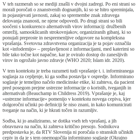
V teh razmerah so se mediji znašli v dvojni zadregi. Po eni strani so
morali poročati o znanstvenih dognanjih, ki so se hitro spreminjala,
in pojasnjevati javnosti, zakaj so spremembe znak zdravega
delovanja znanosti, ne njene odpovedi. Po drugi strani so bili
soočeni s konkurenco alternativnih virov informacij: družbenih
omrežij, samooklicanih strokovnjakov, organiziranih gibanj, ki so
ponujali preproste in nespremenljive odgovore na kompleksna
vprašanja. Svetovna zdravstvena organizacija je ta pojav označila
kot »infodemijo« – preplavljenost z informacijami, med katerimi so
bile tako točne kot napačne, kar je oviralo dostop do zanesljivih
virov in ogrožalo javno zdravje (WHO 2020; Islam idr. 2020).
V tem kontekstu je treba razumeti tudi vprašanje t. i. informiranega
soglasja za cepljenje, ki ga sodba postavlja v ospredje. Informirano
soglasje je temeljno načelo medicinske etike, ki zahteva, da pacient
pred posegom prejme ustrezne informacije o koristih, tveganjih in
alternativah (Beauchamp in Childress 2019). Vprašanje je, kaj
»ustrezne informacije« pomenijo v kontekstu novega cepiva, kjer
dolgoročni učinki po definiciji še niso znani, in kako komunicirati
tveganje na način, ki je hkrati točen in razumljiv.
Sodba, ki jo analiziramo, se dotika vseh teh vprašanj, a jih
obravnava na način, ki zahteva kritično presojo. Sodnikova
predpostavka je, da RTV Slovenija ni poročala o stranskih učinkih
cepiv in da je s tem onemogočila informirano soglasje (Okrajno