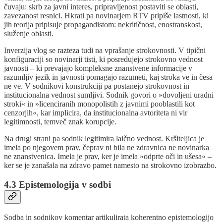
čuvaju: skrb za javni interes, pripravljenost postaviti se oblasti,
zavezanost resnici. Hkrati pa novinarjem RTV pripiše lastnosti, ki
jih teorija pripisuje propagandistom: nekritičnost, enostranskost,
služenje oblasti.
Inverzija vlog se razteza tudi na vprašanje strokovnosti. V tipični
konfiguraciji so novinarji tisti, ki posredujejo strokovno vednost
javnosti – ki prevajajo kompleksne znanstvene informacije v
razumljiv jezik in javnosti pomagajo razumeti, kaj stroka ve in česa
ne ve. V sodnikovi konstrukciji pa postanejo strokovnost in
institucionalna vednost sumljivi. Sodnik govori o »dovoljeni uradni
stroki« in »licenciranih monopolistih z javnimi pooblastili kot
cenzorjih«, kar implicira, da institucionalna avtoriteta ni vir
legitimnosti, temveč znak korupcije.
Na drugi strani pa sodnik legitimira laično vednost. Kršiteljica je
imela po njegovem prav, čeprav ni bila ne zdravnica ne novinarka
ne znanstvenica. Imela je prav, ker je imela »odprte oči in ušesa« –
ker se je zanašala na zdravo pamet namesto na strokovno izobrazbo.
4.3 Epistemologija v sodbi
Sodba in sodnikov komentar artikulirata koherentno epistemologijo