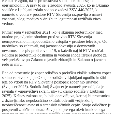
Redko se zgodi, da se prekrškovna sodba bere kot esej o
epistemologiji. A prav to se je zgodilo avgusta 2025, ko je Okrajno
sodišče v Ljubljani izdalo sodbo v zadevi ZSV 440/2023, ki
namesto o vdoru v prostore RTV Slovenija razpravlja o naravi
znanosti, vlogi medijev v družbi in legitimnosti različnih virov
vednosti.
Primer sega v september 2021, ko je skupina protestnikov med
uradno prijavljenim shodom pred stavbo RTV Slovenija
nenapovedano in nepooblaščeno vstopila v prostore televizije. Od
urednikov so zahtevali, naj javnost obvestijo o domnevnih
nevarnostih cepiv proti covidu-19, o katerih naj bi RTV molčala.
Policija je protestnike odstranila in vodjem shoda izrekla globe za
več prekrškov po Zakonu o javnih zbiranjih in Zakonu o javnem
redu in miru.
Ena od protestnic je zoper odločbo o prekršku vložila zahtevo zoper
sodno varstvo, ki ji je Okrajno sodišče v Ljubljani ugodilo in štiri
leta po vdoru na RTV Slovenija postopek zoper njo ustavilo
(Švajncer 2025). Sodnik Jurij Švajncer je namreč presodil, da je
ravnala v »upravičljivi skrajni sili« (Okrajno sodišče v Ljubljani
2025). Kršitev zakona naj bi bila opravičljiva, ker naj bi protestnica
z državljansko nepokorščino skušala odvrniti večje zlo, tj.
neobveščenost javnosti o stranskih učinkih cepiv. Svojo odločitev je
pospremil z obširno obrazložitvijo, ki presega okvir konkretnega