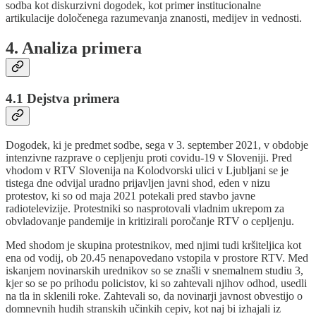
sodba kot diskurzivni dogodek, kot primer institucionalne
artikulacije določenega razumevanja znanosti, medijev in vednosti.
4. Analiza primera
4.1 Dejstva primera
Dogodek, ki je predmet sodbe, sega v 3. september 2021, v obdobje
intenzivne razprave o cepljenju proti covidu-19 v Sloveniji. Pred
vhodom v RTV Slovenija na Kolodvorski ulici v Ljubljani se je
tistega dne odvijal uradno prijavljen javni shod, eden v nizu
protestov, ki so od maja 2021 potekali pred stavbo javne
radiotelevizije. Protestniki so nasprotovali vladnim ukrepom za
obvladovanje pandemije in kritizirali poročanje RTV o cepljenju.
Med shodom je skupina protestnikov, med njimi tudi kršiteljica kot
ena od vodij, ob 20.45 nenapovedano vstopila v prostore RTV. Med
iskanjem novinarskih urednikov so se znašli v snemalnem studiu 3,
kjer so se po prihodu policistov, ki so zahtevali njihov odhod, usedli
na tla in sklenili roke. Zahtevali so, da novinarji javnost obvestijo o
domnevnih hudih stranskih učinkih cepiv, kot naj bi izhajali iz