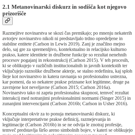
2.1 Metanovinarski diskurz in sodišča kot njegovo
prizorišče
Razmejitve novinarstva se skozi čas premikajo; po mnenju nekaterih
avtorjev novinarstvo nikoli ni predstavljalo trdno opredeljene in
stabilne entitete (Carlson in Lewis 2019). Zanj je značilno mejno
delo, saj gre za spremenljivo, kontekstualno in relacijsko kulturno
prakso, katere identitete in družbene funkcije so rezultat nenehnih
procesov pogajanj in rekonstrukcij (Carlson 2015). V teh procesih,
ki se oblikujejo v različnih institucionalnih in javnih kontekstih ter
vključujejo raznolike družbene akterje, se stalno redefinira, kaj sploh
šteje kot novinarstvo in katera ravnanja so profesionalno ustrezna,
kar pomeni, da so nekatere prakse priznane kot legitimne, druge pa
zavrnjene kot neveljavne (Carlson 2015; Carlson 2016a).
Novinarstvo tako ni zaprta profesionalna skupnost, temveč rezultat
interakcij med notranjimi profesionalnimi normami (Singer 2015) in
zunanjimi intervencijami (Carlson 2016b; Carlson in Usher 2016).
Konceptualni okvir za to ponuja metanovinarski diskurz, ki
vključuje interpretativne prakse definicij, razmejevanja in
legitimacije (Carlson 2016b) in se ne odvija le znotraj profesije,
temveč predstavlja širšo areno simbolnih bojev, v kateri se oblikujejo