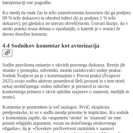
interpretaciji ene pogodbe.
Ko medij da enak čas in težo znanstvenemu konsenzu (ki ga podpira
99 % teže dokazov) in obrobni trditvi (ki jo podpira 1 % teže
dokazov), pri gledalcu ne ustvari obveščenosti. Ustvari iluzijo, da v
stroki poteka resna debata o vprašanjih, o katerih je v resnici že
davno dosežen konsenz.
4.4 Sodnikov komentar kot avtorizacija
Sodbe praviloma ostanejo v okvirih pravnega diskurza. Berejo jih
stranke v postopku, odvetniki, morda raziskovalci sodne prakse.
Sodnik Švajncer pa je s komentarjem v Pravni praksi (Švajncer
2025) svojo sodbo aktivno posredoval širši javnosti in s tem storil
nekaj neobičajnega: sodno odločitev je prestavil iz okvira
konkretnega primera v okvir splošne razprave o znanosti, medijih in
resnici.
Komentar je pomemben iz več razlogov. Prvič, eksplicira
predpostavke, ki so v sodbi morda prisotne le implicitno. Ko sodnik
v komentarju zapiše, da »argument ‘stroke’ in ‘znanosti’ ne sme
postati religijski argument, vezan na določenega strokovnega
oligarha«; da je »človekov preživetveni razmislek v zasnovi