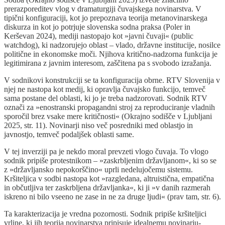
prerazporeditev vlog v dramaturgiji čuvajskega novinarstva. V
tipični konfiguraciji, kot jo prepoznava teorija metanovinarskega
diskurza in kot jo potrjuje slovenska sodna praksa (Poler in
Kerševan 2024), mediji nastopajo kot »javni čuvaji« (public
watchdog), ki nadzorujejo oblast – vlado, državne institucije, nosilce
politične in ekonomske moči. Njihova kritično-nadzorna funkcija je
legitimirana z javnim interesom, zaščitena pa s svobodo izražanja.
V sodnikovi konstrukciji se ta konfiguracija obrne. RTV Slovenija v
njej ne nastopa kot medij, ki opravlja čuvajsko funkcijo, temveč
sama postane del oblasti, ki jo je treba nadzorovati. Sodnik RTV
označi za »enostranski propagandni stroj za reproduciranje vladnih
sporočil brez vsake mere kritičnosti« (Okrajno sodišče v Ljubljani
2025, str. 11). Novinarji niso več posredniki med oblastjo in
javnostjo, temveč podaljšek oblasti same.
V tej inverziji pa je nekdo moral prevzeti vlogo čuvaja. To vlogo
sodnik pripiše protestnikom – »zaskrbljenim državljanom«, ki so se
z »državljansko nepokorščino« uprli nedelujočemu sistemu.
Kršiteljica v sodbi nastopa kot »razgledana, altruistična, empatična
in občutljiva ter zaskrbljena državljanka«, ki ji »v danih razmerah
iskreno ni bilo vseeno ne zase in ne za druge ljudi« (prav tam, str. 6).
Ta karakterizacija je vredna pozornosti. Sodnik pripiše kršiteljici
vrline, ki jih teorija novinarstva pripisuje idealnemu novinarju-