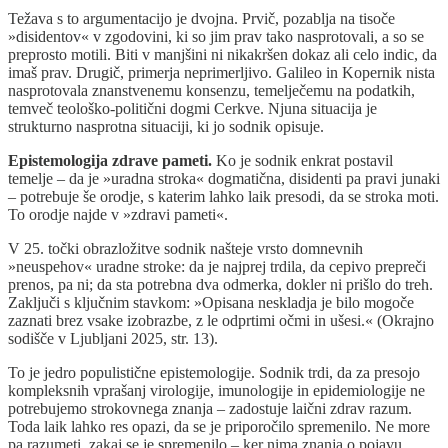
Težava s to argumentacijo je dvojna. Prvič, pozablja na tisoče
»disidentov« v zgodovini, ki so jim prav tako nasprotovali, a so se
preprosto motili. Biti v manjšini ni nikakršen dokaz ali celo indic, da
imaš prav. Drugič, primerja neprimerljivo. Galileo in Kopernik nista
nasprotovala znanstvenemu konsenzu, temelječemu na podatkih,
temveč teološko-politični dogmi Cerkve. Njuna situacija je
strukturno nasprotna situaciji, ki jo sodnik opisuje.
Epistemologija zdrave pameti.
Ko je sodnik enkrat postavil
temelje – da je »uradna stroka« dogmatična, disidenti pa pravi junaki
– potrebuje še orodje, s katerim lahko laik presodi, da se stroka moti.
To orodje najde v »zdravi pameti«.
V 25. točki obrazložitve sodnik našteje vrsto domnevnih
»neuspehov« uradne stroke: da je najprej trdila, da cepivo prepreči
prenos, pa ni; da sta potrebna dva odmerka, dokler ni prišlo do treh.
Zaključi s ključnim stavkom: »Opisana neskladja je bilo mogoče
zaznati brez vsake izobrazbe, z le odprtimi očmi in ušesi.« (Okrajno
sodišče v Ljubljani 2025, str. 13).
To je jedro populistične epistemologije. Sodnik trdi, da za presojo
kompleksnih vprašanj virologije, imunologije in epidemiologije ne
potrebujemo strokovnega znanja – zadostuje laični zdrav razum.
Toda laik lahko res opazi, da se je priporočilo spremenilo. Ne more
pa razumeti, zakaj se je spremenilo – ker nima znanja o pojavu