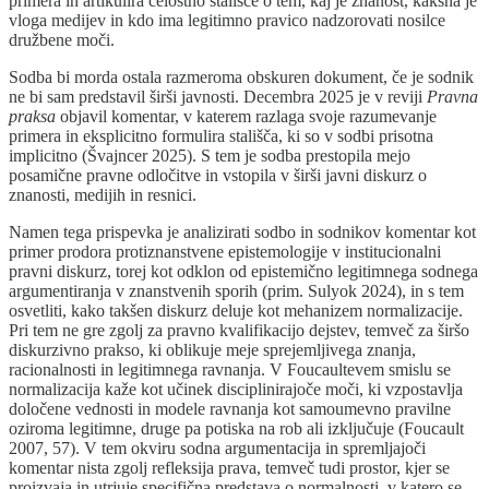
primera in artikulira celostno stališče o tem, kaj je znanost, kakšna je
vloga medijev in kdo ima legitimno pravico nadzorovati nosilce
družbene moči.
Sodba bi morda ostala razmeroma obskuren dokument, če je sodnik
ne bi sam predstavil širši javnosti. Decembra 2025 je v reviji
Pravna
praksa
objavil komentar, v katerem razlaga svoje razumevanje
primera in eksplicitno formulira stališča, ki so v sodbi prisotna
implicitno (Švajncer 2025). S tem je sodba prestopila mejo
posamične pravne odločitve in vstopila v širši javni diskurz o
znanosti, medijih in resnici.
Namen tega prispevka je analizirati sodbo in sodnikov komentar kot
primer prodora protiznanstvene epistemologije v institucionalni
pravni diskurz, torej kot odklon od epistemično legitimnega sodnega
argumentiranja v znanstvenih sporih (prim. Sulyok 2024), in s tem
osvetliti, kako takšen diskurz deluje kot mehanizem normalizacije.
Pri tem ne gre zgolj za pravno kvalifikacijo dejstev, temveč za širšo
diskurzivno prakso, ki oblikuje meje sprejemljivega znanja,
racionalnosti in legitimnega ravnanja. V Foucaultevem smislu se
normalizacija kaže kot učinek disciplinirajoče moči, ki vzpostavlja
določene vednosti in modele ravnanja kot samoumevno pravilne
oziroma legitimne, druge pa potiska na rob ali izključuje (Foucault
2007, 57). V tem okviru sodna argumentacija in spremljajoči
komentar nista zgolj refleksija prava, temveč tudi prostor, kjer se
proizvaja in utrjuje specifična predstava o normalnosti, v katero se