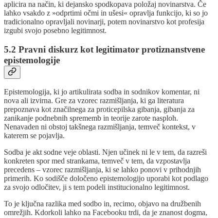
aplicira na način, ki dejansko spodkopava položaj novinarstva. Če
lahko vsakdo z »odprtimi očmi in ušesi« opravlja funkcijo, ki so jo
tradicionalno opravljali novinarji, potem novinarstvo kot profesija
izgubi svojo posebno legitimnost.
5.2 Pravni diskurz kot legitimator protiznanstvene
epistemologije
Epistemologija, ki jo artikulirata sodba in sodnikov komentar, ni
nova ali izvirna. Gre za vzorec razmišljanja, ki ga literatura
prepoznava kot značilnega za proticepilska gibanja, gibanja za
zanikanje podnebnih sprememb in teorije zarote nasploh.
Nenavaden ni obstoj takšnega razmišljanja, temveč kontekst, v
katerem se pojavlja.
Sodba je akt sodne veje oblasti. Njen učinek ni le v tem, da razreši
konkreten spor med strankama, temveč v tem, da vzpostavlja
precedens – vzorec razmišljanja, ki se lahko ponovi v prihodnjih
primerih. Ko sodišče določeno epistemologijo uporabi kot podlago
za svojo odločitev, ji s tem podeli institucionalno legitimnost.
To je ključna razlika med sodbo in, recimo, objavo na družbenih
omrežjih. Kdorkoli lahko na Facebooku trdi, da je znanost dogma,