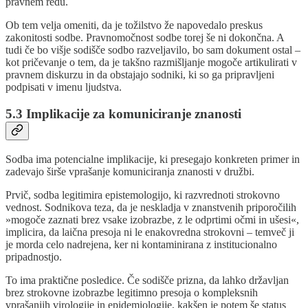
pravnem redu.
Ob tem velja omeniti, da je tožilstvo že napovedalo preskus
zakonitosti sodbe. Pravnomočnost sodbe torej še ni dokončna. A
tudi če bo višje sodišče sodbo razveljavilo, bo sam dokument ostal –
kot pričevanje o tem, da je takšno razmišljanje mogoče artikulirati v
pravnem diskurzu in da obstajajo sodniki, ki so ga pripravljeni
podpisati v imenu ljudstva.
5.3 Implikacije za komuniciranje znanosti
Sodba ima potencialne implikacije, ki presegajo konkreten primer in
zadevajo širše vprašanje komuniciranja znanosti v družbi.
Prvič, sodba legitimira epistemologijo, ki razvrednoti strokovno
vednost. Sodnikova teza, da je neskladja v znanstvenih priporočilih
»mogoče zaznati brez vsake izobrazbe, z le odprtimi očmi in ušesi«,
implicira, da laična presoja ni le enakovredna strokovni – temveč ji
je morda celo nadrejena, ker ni kontaminirana z institucionalno
pripadnostjo.
To ima praktične posledice. Če sodišče prizna, da lahko državljan
brez strokovne izobrazbe legitimno presoja o kompleksnih
vprašanjih virologije in epidemiologije, kakšen je potem še status