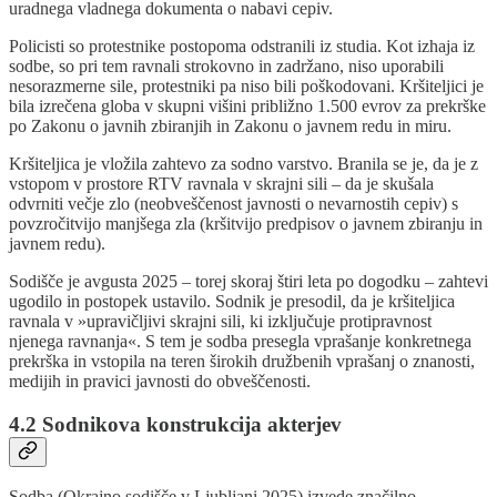
uradnega vladnega dokumenta o nabavi cepiv.
Policisti so protestnike postopoma odstranili iz studia. Kot izhaja iz
sodbe, so pri tem ravnali strokovno in zadržano, niso uporabili
nesorazmerne sile, protestniki pa niso bili poškodovani. Kršiteljici je
bila izrečena globa v skupni višini približno 1.500 evrov za prekrške
po Zakonu o javnih zbiranjih in Zakonu o javnem redu in miru.
Kršiteljica je vložila zahtevo za sodno varstvo. Branila se je, da je z
vstopom v prostore RTV ravnala v skrajni sili – da je skušala
odvrniti večje zlo (neobveščenost javnosti o nevarnostih cepiv) s
povzročitvijo manjšega zla (kršitvijo predpisov o javnem zbiranju in
javnem redu).
Sodišče je avgusta 2025 – torej skoraj štiri leta po dogodku – zahtevi
ugodilo in postopek ustavilo. Sodnik je presodil, da je kršiteljica
ravnala v »upravičljivi skrajni sili, ki izključuje protipravnost
njenega ravnanja«. S tem je sodba presegla vprašanje konkretnega
prekrška in vstopila na teren širokih družbenih vprašanj o znanosti,
medijih in pravici javnosti do obveščenosti.
4.2 Sodnikova konstrukcija akterjev
Sodba (Okrajno sodišče v Ljubljani 2025) izvede značilno