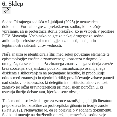
6. Sklep
Sodba Okrajnega sodišča v Ljubljani (2025) je nenavaden
dokument. Formalno gre za prekrškovno sodbo, ki razrešuje
vprašanje, ali je protestnica storila prekršek, ko je vstopila v prostore
RTV Slovenija. Vsebinsko pa gre za nekaj drugega: za sodno
artikulacijo celostne epistemologije o znanosti, medijih in
legitimnosti različnih virov vednosti.
Naša analiza je identificirala štiri med seboj povezane elemente te
epistemologije: enačenje znanstvenega konsenza z dogmo, ki
omogoča, da se celotna teža zbranega znanstvenega vedenja zavrže
brez soočenja z dejanskimi podatki; romantizacijo osamljenega
disidenta s sklicevanjem na preganjane heretike, ki preoblikuje
odnos med znanostjo in njenimi kritiki; poveličevanje zdrave pameti
nad strokovno izobrazbo, ki delegitimira institucionalno vednost;
zahtevo po lažni uravnoteženosti pri medijskem poročanju, ki
ustvarja iluzijo debate tam, kjer konsenz obstaja.
Ti elementi niso izvirni – gre za vzorce razmišljanja, ki jih literatura
prepoznava kot značilne za proticepilska gibanja in teorije zarote
(Kata 2012). Nenavadno je, da se pojavljajo v sodnem dokumentu.
Sodba ni mnenje na družbenih omrežjih, temveč akt sodne veje