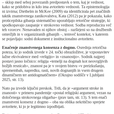
– sklop med seboj povezanih predpostavk o tem, kaj je vednost,
kako se pridobiva in kdo ima avtoriteto vednosti. Ta epistemologija
ni izvirna; Diethelm in McKee (2009) sta identificirala pet značilnih
taktik znanstvenega zanikovalstva, Kata (2012) pa je pokazala, kako
proticepilska gibanja sistematično uporabljajo retorične strategije, ki
spodkopavajo zaupanje v strokovno vednost. Sodba reproducira več
teh vzorcev. Nenavaden ni njihov obstoj – razširjeni so na družbenih
omrežjih in v organiziranih gibanjih –, temveč kontekst, v katerem
se pojavljajo: sodni dokument z institucionalno avtoriteto.
Enačenje znanstvenega konsenza z dogmo.
Osrednja retorična
poteza, ki jo sodnik izvede v 24. točki obrazložitve, je vzpostavitev
lažne ekvivalence med »religijo« in »znanostjo«. Sodnik najprej
postavi jasno ločnico: religija »temelji na dogmah kot neovrgljivih
božjih resnicah«, znanost pa je v svojem bistvu »v preizkušanju,
spremembah, napredku, rasti, novih dognanjih in vsem drugem
dinamičnem ter antidogmatičnem« (Okrajno sodišče v Ljubljani
2025, str. 13).
Nato pa izvede ključni preskok. Trdi, da je »argument stroke in
znanosti« v primeru pandemije »postal religijski argument, vezan na
določenega strokovnega oligarha« (prav tam, str. 13). S tem enači
znanstveni konsenz z dogmo – oba sta oblika nekritično sprejete
avtoritete, ki jo je legitimno izpodbijati.