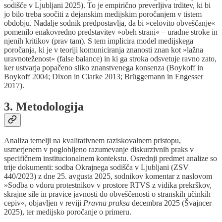
sodišče v Ljubljani 2025). To je empirično preverljiva trditev, ki bi
jo bilo treba soočiti z dejanskim medijskim poročanjem v tistem
obdobju. Nadalje sodnik predpostavlja, da bi »celovito obveščanje«
pomenilo enakovredno predstavitev »obeh strani« – uradne stroke in
njenih kritikov (prav tam). S tem implicira model medijskega
poročanja, ki je v teoriji komuniciranja znanosti znan kot »lažna
uravnoteženost« (false balance) in ki ga stroka odsvetuje ravno zato,
ker ustvarja popačeno sliko znanstvenega konsenza (Boykoff in
Boykoff 2004; Dixon in Clarke 2013; Brüggemann in Engesser
2017).
3. Metodologija
Analiza temelji na kvalitativnem raziskovalnem pristopu,
usmerjenem v poglobljeno razumevanje diskurzivnih praks v
specifičnem institucionalnem kontekstu. Osrednji predmet analize so
trije dokumenti: sodba Okrajnega sodišča v Ljubljani (ZSV
440/2023) z dne 25. avgusta 2025, sodnikov komentar z naslovom
»Sodba o vdoru protestnikov v prostore RTVS z vidika prekrškov,
skrajne sile in pravice javnosti do obveščenosti o stranskih učinkih
cepiv«, objavljen v reviji
Pravna praksa
decembra 2025 (Švajncer
2025), ter medijsko poročanje o primeru.