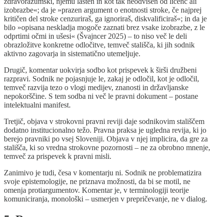
zdravorazumski, njemu lasten in kot tak neodvisen od licenc ali
izobrazbe«; da je »prazen argument o enotnosti stroke, če najprej
kritičen del stroke cenzuriraš, ga ignoriraš, diskvalificiraš«; in da je
bilo »opisana neskladja mogoče zaznati brez vsake izobrazbe, z le
odprtimi očmi in ušesi« (Švajncer 2025) – to niso več le deli
obrazložitve konkretne odločitve, temveč stališča, ki jih sodnik
aktivno zagovarja in sistematično utemeljuje.
Drugič, komentar uokvirja sodbo kot prispevek k širši družbeni
razpravi. Sodnik ne pojasnjuje le, zakaj je odločil, kot je odločil,
temveč razvija tezo o vlogi medijev, znanosti in državljanske
nepokorščine. S tem sodba ni več le pravni dokument – postane
intelektualni manifest.
Tretjič, objava v strokovni pravni reviji daje sodnikovim stališčem
dodatno institucionalno težo. Pravna praksa je ugledna revija, ki jo
berejo pravniki po vsej Sloveniji. Objava v njej implicira, da gre za
stališča, ki so vredna strokovne pozornosti – ne za obrobno mnenje,
temveč za prispevek k pravni misli.
Zanimivo je tudi, česa v komentarju ni. Sodnik ne problematizira
svoje epistemologije, ne priznava možnosti, da bi se motil, ne
omenja protiargumentov. Komentar je, v terminologiji teorije
komuniciranja, monološki – usmerjen v prepričevanje, ne v dialog.