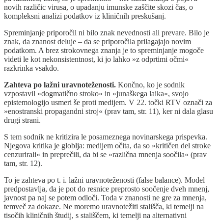
novih različic virusa, o upadanju imunske zaščite skozi čas, o
kompleksni analizi podatkov iz kliničnih preskušanj.
Spreminjanje priporočil ni bilo znak nevednosti ali prevare. Bilo je
znak, da znanost deluje – da se priporočila prilagajajo novim
podatkom. A brez strokovnega znanja je to spreminjanje mogoče
videti le kot nekonsistentnost, ki jo lahko »z odprtimi očmi«
razkrinka vsakdo.
Zahteva po lažni uravnoteženosti.
Končno, ko je sodnik
vzpostavil »dogmatično stroko« in »junaškega laika«, svojo
epistemologijo usmeri še proti medijem. V 22. točki RTV označi za
»enostranski propagandni stroj« (prav tam, str. 11), ker ni dala glasu
drugi strani.
S tem sodnik ne kritizira le posameznega novinarskega prispevka.
Njegova kritika je globlja: medijem očita, da so »kritičen del stroke
cenzurirali« in preprečili, da bi se »različna mnenja soočila« (prav
tam, str. 12).
To je zahteva po t. i. lažni uravnoteženosti (false balance). Model
predpostavlja, da je pot do resnice preprosto soočenje dveh mnenj,
javnost pa naj se potem odloči. Toda v znanosti ne gre za mnenja,
temveč za dokaze. Ne moremo uravnotežiti stališča, ki temelji na
tisočih kliničnih študij, s stališčem, ki temelji na alternativni