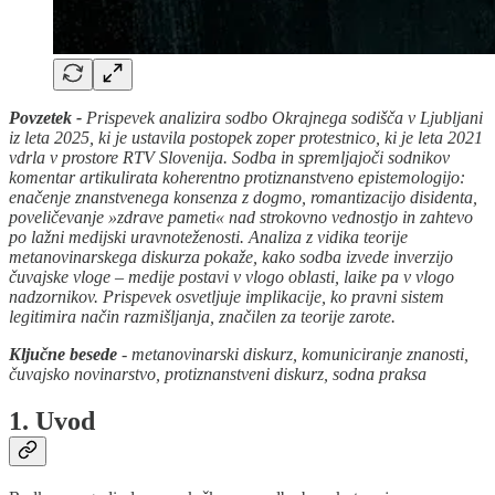
Povzetek -
Prispevek analizira sodbo Okrajnega sodišča v Ljubljani
iz leta 2025, ki je ustavila postopek zoper protestnico, ki je leta 2021
vdrla v prostore RTV Slovenija. Sodba in spremljajoči sodnikov
komentar artikulirata koherentno protiznanstveno epistemologijo:
enačenje znanstvenega konsenza z dogmo, romantizacijo disidenta,
poveličevanje »zdrave pameti« nad strokovno vednostjo in zahtevo
po lažni medijski uravnoteženosti. Analiza z vidika teorije
metanovinarskega diskurza pokaže, kako sodba izvede inverzijo
čuvajske vloge – medije postavi v vlogo oblasti, laike pa v vlogo
nadzornikov. Prispevek osvetljuje implikacije, ko pravni sistem
legitimira način razmišljanja, značilen za teorije zarote.
Ključne besede
- metanovinarski diskurz, komuniciranje znanosti,
čuvajsko novinarstvo, protiznanstveni diskurz, sodna praksa
1. Uvod