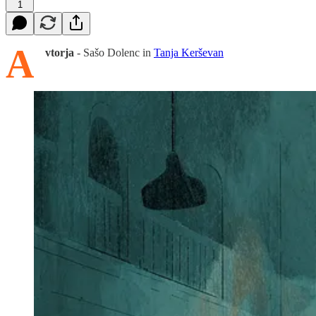
1
A
vtorja
- Sašo Dolenc in
Tanja Kerševan