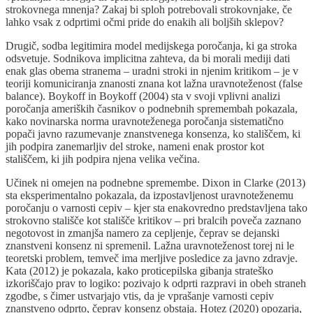
strokovnega mnenja? Zakaj bi sploh potrebovali strokovnjake, če
lahko vsak z odprtimi očmi pride do enakih ali boljših sklepov?
Drugič, sodba legitimira model medijskega poročanja, ki ga stroka
odsvetuje. Sodnikova implicitna zahteva, da bi morali mediji dati
enak glas obema stranema – uradni stroki in njenim kritikom – je v
teoriji komuniciranja znanosti znana kot lažna uravnoteženost (false
balance). Boykoff in Boykoff (2004) sta v svoji vplivni analizi
poročanja ameriških časnikov o podnebnih spremembah pokazala,
kako novinarska norma uravnoteženega poročanja sistematično
popači javno razumevanje znanstvenega konsenza, ko stališčem, ki
jih podpira zanemarljiv del stroke, nameni enak prostor kot
stališčem, ki jih podpira njena velika večina.
Učinek ni omejen na podnebne spremembe. Dixon in Clarke (2013)
sta eksperimentalno pokazala, da izpostavljenost uravnoteženemu
poročanju o varnosti cepiv – kjer sta enakovredno predstavljena tako
strokovno stališče kot stališče kritikov – pri bralcih poveča zaznano
negotovost in zmanjša namero za cepljenje, čeprav se dejanski
znanstveni konsenz ni spremenil. Lažna uravnoteženost torej ni le
teoretski problem, temveč ima merljive posledice za javno zdravje.
Kata (2012) je pokazala, kako proticepilska gibanja strateško
izkoriščajo prav to logiko: pozivajo k odprti razpravi in obeh straneh
zgodbe, s čimer ustvarjajo vtis, da je vprašanje varnosti cepiv
znanstveno odprto, čeprav konsenz obstaja. Hotez (2020) opozarja,