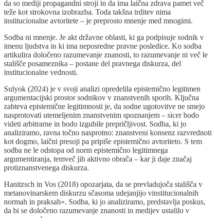
da so mediji propagandni stroji in da ima laična zdrava pamet več
teže kot strokovna izobrazba. Toda takšna trditev nima
institucionalne avtoritete – je preprosto mnenje med mnogimi.
Sodba ni mnenje. Je akt državne oblasti, ki ga podpisuje sodnik v
imenu ljudstva in ki ima neposredne pravne posledice. Ko sodba
artikulira določeno razumevanje znanosti, to razumevanje ni več le
stališče posameznika – postane del pravnega diskurza, del
institucionalne vednosti.
Sulyok (2024) je v svoji analizi opredelila epistemično legitimen
argumentacijski prostor sodnikov v znanstvenih sporih. Ključna
zahteva epistemične legitimnosti je, da sodne ugotovitve ne smejo
nasprotovati utemeljenim znanstvenim spoznanjem – sicer bodo
videti arbitrarne in bodo izgubile prepričljivost. Sodba, ki jo
analiziramo, ravna točno nasprotno: znanstveni konsenz razvrednoti
kot dogmo, laični presoji pa pripiše epistemično avtoriteto. S tem
sodba ne le odstopa od norm epistemično legitimnega
argumentiranja, temveč jih aktivno obrača – kar ji daje značaj
protiznanstvenega diskurza.
Hanitzsch in Vos (2018) opozarjata, da se prevladujoča stališča v
metanovinarskem diskurzu sčasoma udejanjijo vinstitucionalnih
normah in praksah«. Sodba, ki jo analiziramo, predstavlja poskus,
da bi se določeno razumevanje znanosti in medijev ustalilo v