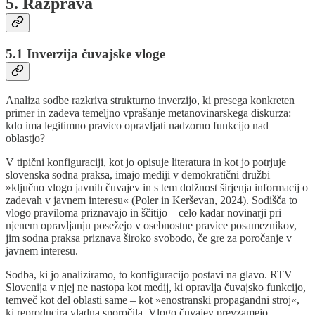
5. Razprava
5.1 Inverzija čuvajske vloge
Analiza sodbe razkriva strukturno inverzijo, ki presega konkreten
primer in zadeva temeljno vprašanje metanovinarskega diskurza:
kdo ima legitimno pravico opravljati nadzorno funkcijo nad
oblastjo?
V tipični konfiguraciji, kot jo opisuje literatura in kot jo potrjuje
slovenska sodna praksa, imajo mediji v demokratični družbi
»ključno vlogo javnih čuvajev in s tem dolžnost širjenja informacij o
zadevah v javnem interesu« (Poler in Kerševan, 2024). Sodišča to
vlogo praviloma priznavajo in ščitijo – celo kadar novinarji pri
njenem opravljanju posežejo v osebnostne pravice posameznikov,
jim sodna praksa priznava široko svobodo, če gre za poročanje v
javnem interesu.
Sodba, ki jo analiziramo, to konfiguracijo postavi na glavo. RTV
Slovenija v njej ne nastopa kot medij, ki opravlja čuvajsko funkcijo,
temveč kot del oblasti same – kot »enostranski propagandni stroj«,
ki reproducira vladna sporočila. Vlogo čuvajev prevzamejo