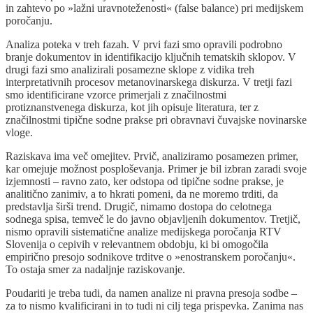
in zahtevo po »lažni uravnoteženosti« (false balance) pri medijskem
poročanju.
Analiza poteka v treh fazah. V prvi fazi smo opravili podrobno
branje dokumentov in identifikacijo ključnih tematskih sklopov. V
drugi fazi smo analizirali posamezne sklope z vidika treh
interpretativnih procesov metanovinarskega diskurza. V tretji fazi
smo identificirane vzorce primerjali z značilnostmi
protiznanstvenega diskurza, kot jih opisuje literatura, ter z
značilnostmi tipične sodne prakse pri obravnavi čuvajske novinarske
vloge.
Raziskava ima več omejitev. Prvič, analiziramo posamezen primer,
kar omejuje možnost posploševanja. Primer je bil izbran zaradi svoje
izjemnosti – ravno zato, ker odstopa od tipične sodne prakse, je
analitično zanimiv, a to hkrati pomeni, da ne moremo trditi, da
predstavlja širši trend. Drugič, nimamo dostopa do celotnega
sodnega spisa, temveč le do javno objavljenih dokumentov. Tretjič,
nismo opravili sistematične analize medijskega poročanja RTV
Slovenija o cepivih v relevantnem obdobju, ki bi omogočila
empirično presojo sodnikove trditve o »enostranskem poročanju«.
To ostaja smer za nadaljnje raziskovanje.
Poudariti je treba tudi, da namen analize ni pravna presoja sodbe –
za to nismo kvalificirani in to tudi ni cilj tega prispevka. Zanima nas