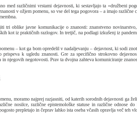
asno med različnimi vrstami dejavnosti, ki sestavljajo ta »družbeni po
e znanosti v ožjem pomenu, so vse del tega pogovora – a imajo različne c
 pomembna.
ejiti tri oblike javne komunikacije o znanosti: znanstveno novinarst
ih kot iz praktičnih razlogov. In tretjič, na podlagi izkušenj iz pandem
pomenu – kot ga bom opredelil v nadaljevanju – dejavnost, ki sodi znotr
o prispeva k ugledu znanosti. Gre za specifično strokovno dejavnos
 in njegovih negotovosti. Prav ta dvojna zahteva komuniciranje znanosti
i
nu, moramo najprej razjasniti, od katerih sorodnih dejavnosti ga želim
zlične nosilce, različne epistemološke statuse in različne odnose do 
ogosto prepletajo in čeprav lahko ista oseba včasih opravlja več teh vlo