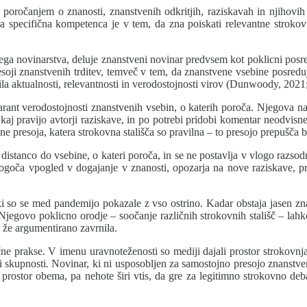
 poročanjem o znanosti, znanstvenih odkritjih, raziskavah in njihovi
 specifična kompetenca je v tem, da zna poiskati relevantne strokovn
a novinarstva, deluje znanstveni novinar predvsem kot poklicni posre
soji znanstvenih trditev, temveč v tem, da znanstvene vsebine posreduje
la aktualnosti, relevantnosti in verodostojnosti virov (Dunwoody, 2021;
ant verodostojnosti znanstvenih vsebin, o katerih poroča. Njegova naloga
 kaj pravijo avtorji raziskave, in po potrebi pridobi komentar neodvi
e presoja, katera strokovna stališča so pravilna – to presojo prepušča
stanco do vsebine, o kateri poroča, in se ne postavlja v vlogo razsod
ogoča vpogled v dogajanje v znanosti, opozarja na nove raziskave, pr
i so se med pandemijo pokazale z vso ostrino. Kadar obstaja jasen zna
 Njegovo poklicno orodje – soočanje različnih strokovnih stališč – lahko
t že argumentirano zavrnila.
 prakse. V imenu uravnoteženosti so mediji dajali prostor strokovnjakom
eni skupnosti. Novinar, ki ni usposobljen za samostojno presojo znanstv
da prostor obema, pa nehote širi vtis, da gre za legitimno strokovno de