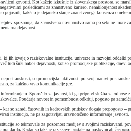
avljeni govoriti. Kot kažejo izkušnje iz slovenskega prostora, se marsik
 negativnimi posledicami za znanstveno kariero, nenaklonjenost akade
ivno pojasnili, kakšno je dejansko stanje znanstvenega konsenza o nekem
emeljitev spoznanja, da znanstveno novinarstvo samo po sebi ne more zad
ementarna dejavnost.
ki jih izvajajo raziskovalne institucije, univerze in razvojni oddelki p
več tudi širši nabor dejavnosti, kot so promocijske publikacije, dnevi o
 nepristranskosti, so promocijske aktivnosti po svoji naravi pristransk
jasno, za kakšno vrsto komunikacije gre.
nformiranjem. Sporočilo za javnost, ki ga pripravi služba za odnose z j
raziskovalce. Poudarja novost in pomembnost odkritij, pogosto pa zamolči
kar se zaradi časovnih in kadrovskih pritiskov dogaja prepogosto – pro
irati institucijo, ne pa zagotavljati uravnoteženo informiranje javnosti.
titucije so tekmovale za pozornost medijev s svojimi raziskavami, pov
 poudarila. Kadar so takšne raziskave pristale na naslovnicah časopisov a