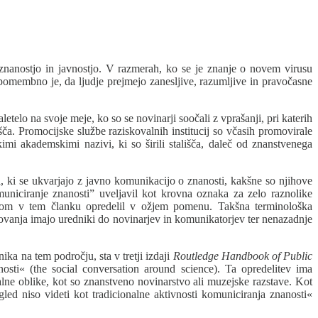
 znanostjo in javnostjo. V razmerah, ko se je znanje o novem virusu
 pomembno je, da ljudje prejmejo zanesljive, razumljive in pravočasne
telo na svoje meje, ko so se novinarji soočali z vprašanji, pri katerih
šča. Promocijske službe raziskovalnih institucij so včasih promovirale
imi akademskimi nazivi, ki so širili stališča, daleč od znanstvenega
ti, ki se ukvarjajo z javno komunikacijo o znanosti, kakšne so njihove
uniciranje znanosti” uveljavil kot krovna oznaka za zelo raznolike
jo bom v tem članku opredelil v ožjem pomenu. Takšna terminološka
kovanja imajo uredniki do novinarjev in komunikatorjev ter nenazadnje
ka na tem področju, sta v tretji izdaji
Routledge Handbook of Public
osti« (the social conversation around science). Ta opredelitev ima
alne oblike, kot so znanstveno novinarstvo ali muzejske razstave. Kot
led niso videti kot tradicionalne aktivnosti komuniciranja znanosti«