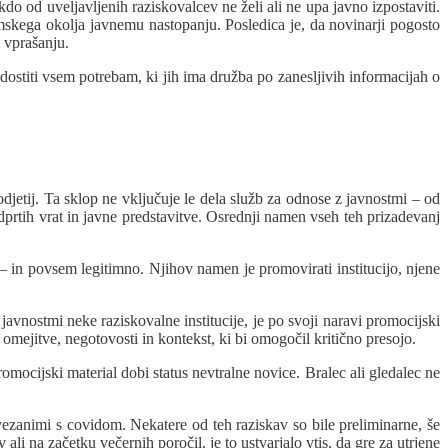
do od uveljavljenih raziskovalcev ne želi ali ne upa javno izpostaviti.
mskega okolja javnemu nastopanju. Posledica je, da novinarji pogosto
 vprašanju.
ostiti vsem potrebam, ki jih ima družba po zanesljivih informacijah o
odjetij. Ta sklop ne vključuje le dela služb za odnose z javnostmi – od
dprtih vrat in javne predstavitve. Osrednji namen vseh teh prizadevanj
e – in povsem legitimno. Njihov namen je promovirati institucijo, njene
avnostmi neke raziskovalne institucije, je po svoji naravi promocijski
 omejitve, negotovosti in kontekst, ki bi omogočil kritično presojo.
mocijski material dobi status nevtralne novice. Bralec ali gledalec ne
ezanimi s covidom. Nekatere od teh raziskav so bile preliminarne, še
li na začetku večernih poročil, je to ustvarjalo vtis, da gre za utrjene