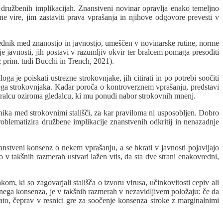
h družbenih implikacijah. Znanstveni novinar opravlja enako temeljno
e vire, jim zastaviti prava vprašanja in njihove odgovore prevesti v
dnik med znanostjo in javnostjo, umeščen v novinarske rutine, norme
 javnosti, jih postavi v razumljiv okvir ter bralcem pomaga presoditi
 prim. tudi Bucchi in Trench, 2021).
 je poiskati ustrezne strokovnjake, jih citirati in po potrebi soočiti
snega strokovnjaka. Kadar poroča o kontroverznem vprašanju, predstavi
 bralcu oziroma gledalcu, ki mu ponudi nabor strokovnih mnenj.
nika med strokovnimi stališči, za kar praviloma ni usposobljen. Dobro
oblematizira družbene implikacije znanstvenih odkritij in nenazadnje
nstveni konsenz o nekem vprašanju, a se hkrati v javnosti pojavljajo
 v takšnih razmerah ustvari lažen vtis, da sta dve strani enakovredni,
, ki so zagovarjali stališča o izvoru virusa, učinkovitosti cepiv ali
enega konsenza, je v takšnih razmerah v nezavidljivem položaju: če da
bato, čeprav v resnici gre za soočenje konsenza stroke z marginalnimi