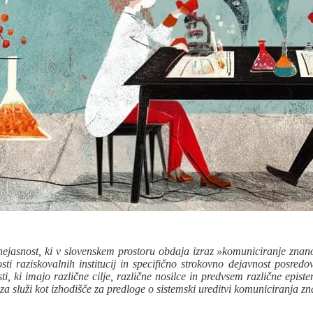
asnost, ki v slovenskem prostoru obdaja izraz »komuniciranje znanost
sti raziskovalnih institucij in specifično strokovno dejavnost posre
ti, ki imajo različne cilje, različne nosilce in predvsem različne ep
a služi kot izhodišče za predloge o sistemski ureditvi komuniciranja zn