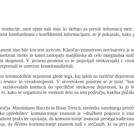
nstitucije, med njimi tudi tiste, ki skrbijo za pretok informacij med
javnost bombardirana s konfliktnimi informacijami, se je pokazalo, kako
nosti niso bile kos tem izzivom. Klasično znanstveno novinarstvo je nale
nsenzom stroke in kateri zastopajo manjšinska ali celo marginalna stali
vni skupnosti. V javnem prostoru so se pojavljali strokovnjaki z visok
epoznali in ustrezno kontekstualizirali.
 in terminoloških nejasnosti glede tega, kaj sploh so različne dejavnos
resnice in verodostojnosti. V slovenskem prostoru se je izraz “kom
ti raziskovalnih institucij do specifične strokovne dejavnosti, ki 
to, kako se organizira in vrednoti delo na tem področju, kakšna priča
ročja. Massimiano Bucchi in Brian Trench, urednika osrednjega priročni
ko opredelitev: komuniciranje znanosti je »družbeni pogovor o znan
alnost praks ter opozarja, da komuniciranje znanosti presega tradicion
uja, da iščemo komuniciranje znanosti tudi v srečanjih, ki na prvi pog