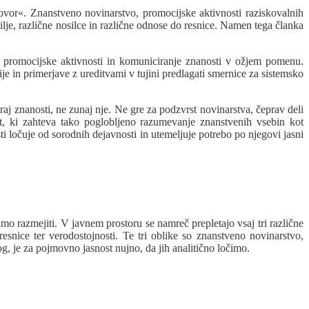
govor«. Znanstveno novinarstvo, promocijske aktivnosti raziskovalnih
ilje, različne nosilce in različne odnose do resnice. Namen tega članka
vo, promocijske aktivnosti in komuniciranje znanosti v ožjem pomenu.
ije in primerjave z ureditvami v tujini predlagati smernice za sistemsko
aj znanosti, ne zunaj nje. Ne gre za podzvrst novinarstva, čeprav deli
t, ki zahteva tako poglobljeno razumevanje znanstvenih vsebin kot
 ločuje od sorodnih dejavnosti in utemeljuje potrebo po njegovi jasni
o razmejiti. V javnem prostoru se namreč prepletajo vsaj tri različne
resnice ter verodostojnosti. Te tri oblike so znanstveno novinarstvo,
g, je za pojmovno jasnost nujno, da jih analitično ločimo.