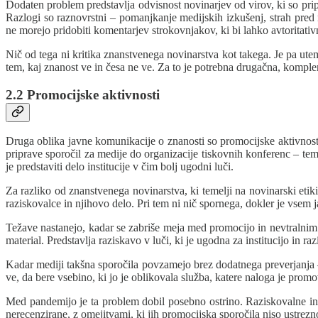
Dodaten problem predstavlja odvisnost novinarjev od virov, ki so pripr
Razlogi so raznovrstni – pomanjkanje medijskih izkušenj, strah pred
ne morejo pridobiti komentarjev strokovnjakov, ki bi lahko avtoritat
Nič od tega ni kritika znanstvenega novinarstva kot takega. Je pa ut
tem, kaj znanost ve in česa ne ve. Za to je potrebna drugačna, kompl
2.2 Promocijske aktivnosti
Druga oblika javne komunikacije o znanosti so promocijske aktivnosti, 
priprave sporočil za medije do organizacije tiskovnih konferenc – tem
je predstaviti delo institucije v čim bolj ugodni luči.
Za razliko od znanstvenega novinarstva, ki temelji na novinarski etiki
raziskovalce in njihovo delo. Pri tem ni nič spornega, dokler je vsem 
Težave nastanejo, kadar se zabriše meja med promocijo in nevtralnim i
material. Predstavlja raziskavo v luči, ki je ugodna za institucijo in 
Kadar mediji takšna sporočila povzamejo brez dodatnega preverjanja – 
ve, da bere vsebino, ki jo je oblikovala služba, katere naloga je promov
Med pandemijo je ta problem dobil posebno ostrino. Raziskovalne ins
nerecenzirane, z omejitvami, ki jih promocijska sporočila niso ustrezno