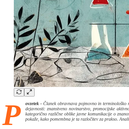
P
ovzetek -
Članek obravnava pojmovno in terminološko nej
dejavnosti: znanstveno novinarstvo, promocijske aktivno
kategorično različne oblike javne komunikacije o znanos
pokaže, kako pomembna je ta razločitev za prakso. Analiz