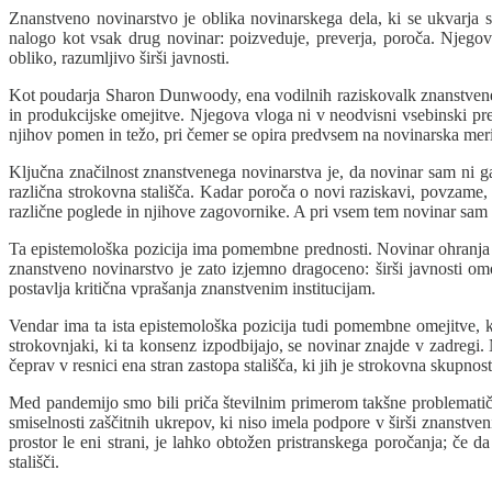
Znanstveno novinarstvo je oblika novinarskega dela, ki se ukvarja s
nalogo kot vsak drug novinar: poizveduje, preverja, poroča. Njegova
obliko, razumljivo širši javnosti.
Kot poudarja Sharon Dunwoody, ena vodilnih raziskovalk znanstveneg
in produkcijske omejitve. Njegova vloga ni v neodvisni vsebinski pre
njihov pomen in težo, pri čemer se opira predvsem na novinarska meri
Ključna značilnost znanstvenega novinarstva je, da novinar sam ni gar
različna strokovna stališča. Kadar poroča o novi raziskavi, povzame,
različne poglede in njihove zagovornike. A pri vsem tem novinar sam n
Ta epistemološka pozicija ima pomembne prednosti. Novinar ohranja di
znanstveno novinarstvo je zato izjemno dragoceno: širši javnosti om
postavlja kritična vprašanja znanstvenim institucijam.
Vendar ima ta ista epistemološka pozicija tudi pomembne omejitve, k
strokovnjaki, ki ta konsenz izpodbijajo, se novinar znajde v zadregi.
čeprav v resnici ena stran zastopa stališča, ki jih je strokovna skupnos
Med pandemijo smo bili priča številnim primerom takšne problematične
smiselnosti zaščitnih ukrepov, ki niso imela podpore v širši znanstv
prostor le eni strani, je lahko obtožen pristranskega poročanja; če 
stališči.