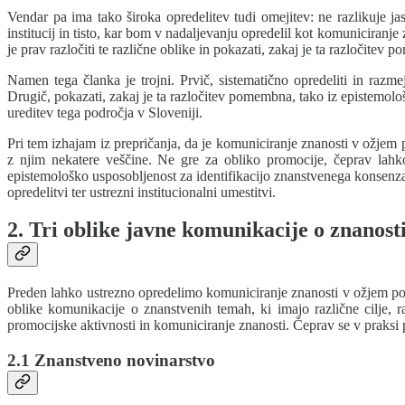
Vendar pa ima tako široka opredelitev tudi omejitev: ne razlikuje j
institucij in tisto, kar bom v nadaljevanju opredelil kot komuniciranj
je prav razločiti te različne oblike in pokazati, zakaj je ta razločitev
Namen tega članka je trojni. Prvič, sistematično opredeliti in razm
Drugič, pokazati, zakaj je ta razločitev pomembna, tako iz epistemološk
ureditev tega področja v Sloveniji.
Pri tem izhajam iz prepričanja, da je komuniciranje znanosti v ožjem 
z njim nekatere veščine. Ne gre za obliko promocije, čeprav lahk
epistemološko usposobljenost za identifikacijo znanstvenega konsenza
opredelitvi ter ustrezni institucionalni umestitvi.
2. Tri oblike javne komunikacije o znanost
Preden lahko ustrezno opredelimo komuniciranje znanosti v ožjem pome
oblike komunikacije o znanstvenih temah, ki imajo različne cilje, ra
promocijske aktivnosti in komuniciranje znanosti. Čeprav se v praksi p
2.1 Znanstveno novinarstvo