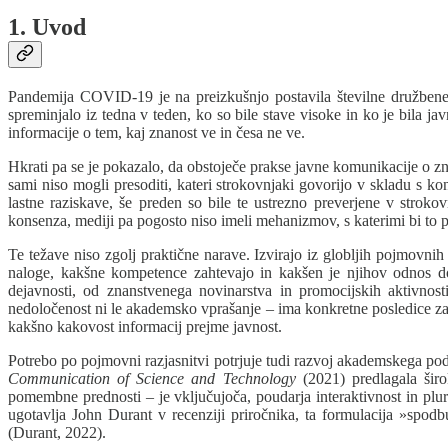
1. Uvod
Pandemija COVID-19 je na preizkušnjo postavila številne družbene i
spreminjalo iz tedna v teden, ko so bile stave visoke in ko je bila 
informacije o tem, kaj znanost ve in česa ne ve.
Hkrati pa se je pokazalo, da obstoječe prakse javne komunikacije o zna
sami niso mogli presoditi, kateri strokovnjaki govorijo v skladu s ko
lastne raziskave, še preden so bile te ustrezno preverjene v stroko
konsenza, mediji pa pogosto niso imeli mehanizmov, s katerimi bi to pr
Te težave niso zgolj praktične narave. Izvirajo iz globljih pojmovnih
naloge, kakšne kompetence zahtevajo in kakšen je njihov odnos do 
dejavnosti, od znanstvenega novinarstva in promocijskih aktivnos
nedoločenost ni le akademsko vprašanje – ima konkretne posledice za 
kakšno kakovost informacij prejme javnost.
Potrebo po pojmovni razjasnitvi potrjuje tudi razvoj akademskega pod
Communication of Science and Technology
(2021) predlagala širo
pomembne prednosti – je vključujoča, poudarja interaktivnost in plur
ugotavlja John Durant v recenziji priročnika, ta formulacija »spodb
(Durant, 2022).