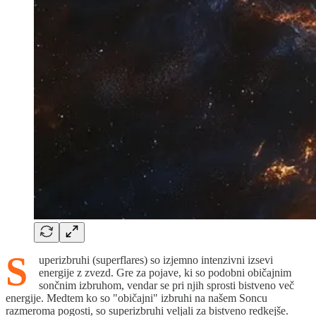
S
uperizbruhi (superflares) so izjemno intenzivni izsevi
energije z zvezd. Gre za pojave, ki so podobni običajnim
sončnim izbruhom, vendar se pri njih sprosti bistveno več
energije. Medtem ko so "običajni" izbruhi na našem Soncu
razmeroma pogosti, so superizbruhi veljali za bistveno redkejše.