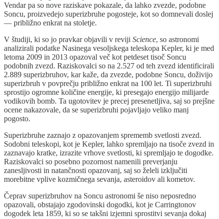
Vendar pa so nove raziskave pokazale, da lahko zvezde, podobne
Soncu, proizvedejo superizbruhe pogosteje, kot so domnevali doslej
— približno enkrat na stoletje.
V študiji, ki so jo pravkar objavili v reviji
Science
, so astronomi
analizirali podatke Nasinega vesoljskega teleskopa Kepler, ki je med
letoma 2009 in 2013 opazoval več kot petdeset tisoč Soncu
podobnih zvezd. Raziskovalci so na 2.527 od teh zvezd identificirali
2.889 superizbruhov, kar kaže, da zvezde, podobne Soncu, doživijo
superizbruh v povprečju približno enkrat na 100 let. Ti superizbruhi
sprostijo ogromne količine energije, ki presegajo energijo milijarde
vodikovih bomb. Ta ugotovitev je precej presenetljiva, saj so prejšne
ocene nakazovale, da se superizbruhi pojavljajo veliko manj
pogosto.
Superizbruhe zaznajo z opazovanjem sprememb svetlosti zvezd.
Sodobni teleskopi, kot je Kepler, lahko spremljajo na tisoče zvezd in
zaznavajo kratke, izrazite vrhove svetlosti, ki spremljajo te dogodke.
Raziskovalci so posebno pozornost namenili preverjanju
zanesljivosti in natančnosti opazovanj, saj so želeli izključiti
morebitne vplive kozmičnega sevanja, asteroidov ali kometov.
Čeprav superizbruhov na Soncu astronomi še niso neposredno
opazovali, obstajajo zgodovinski dogodki, kot je Carringtonov
dogodek leta 1859, ki so se takšni izjemni sprostitvi sevanja dokaj