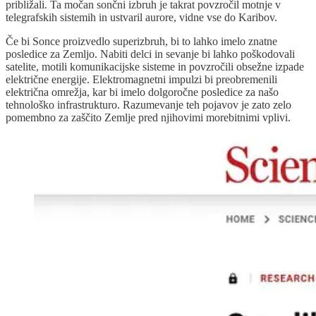
približali. Ta močan sončni izbruh je takrat povzročil motnje v
telegrafskih sistemih in ustvaril aurore, vidne vse do Karibov.
Če bi Sonce proizvedlo superizbruh, bi to lahko imelo znatne
posledice za Zemljo. Nabiti delci in sevanje bi lahko poškodovali
satelite, motili komunikacijske sisteme in povzročili obsežne izpade
električne energije. Elektromagnetni impulzi bi preobremenili
električna omrežja, kar bi imelo dolgoročne posledice za našo
tehnološko infrastrukturo. Razumevanje teh pojavov je zato zelo
pomembno za zaščito Zemlje pred njihovimi morebitnimi vplivi.