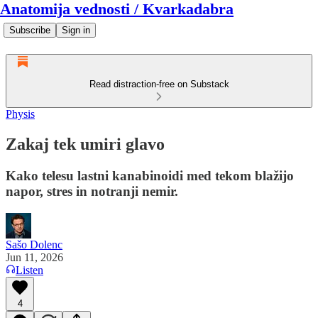
Anatomija vednosti / Kvarkadabra
Subscribe
Sign in
Read distraction-free on Substack
Physis
Zakaj tek umiri glavo
Kako telesu lastni kanabinoidi med tekom blažijo
napor, stres in notranji nemir.
Sašo Dolenc
Jun 11, 2026
Listen
4