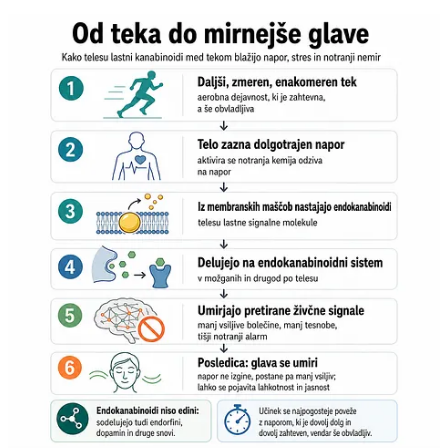
V tem se začne razkrivati globlja zgodba. Notranji kanabinoidi niso
le zanimiva biokemična podrobnost, ampak morda del stare
evolucijske prilagoditve. Telo, ki med dolgotrajnim gibanjem zna za
nekaj časa otopiti bolečino in zatreti glas, ki sili k ustavitvi, ima
prednost pred telesom, ki ob prvem resnem nelagodju popusti. V
svetu naših prednikov vztrajanje ni bilo športna vrlina, ampak pogoj
preživetja.
Morda je prav tu najzanimivejša sodobna vzporednica. Mehanizem,
ki je telesu nekoč pomagal prenašati dolgotrajen fizični napor, je
verjetno eden od načinov, prek katerih telesna dejavnost danes
pripomore tudi k lajšanju nekaterih oblik psihološkega stresa.
Sodobni človek se redko izčrpa med zasledovanjem plena ali
večurnim premikanjem skozi negotovo pokrajino, zato pa ga
izčrpavajo skrbi, roki, nenehna dosegljivost, sedeče delo in notranji
nemir, ki nima jasnega začetka ne konca.