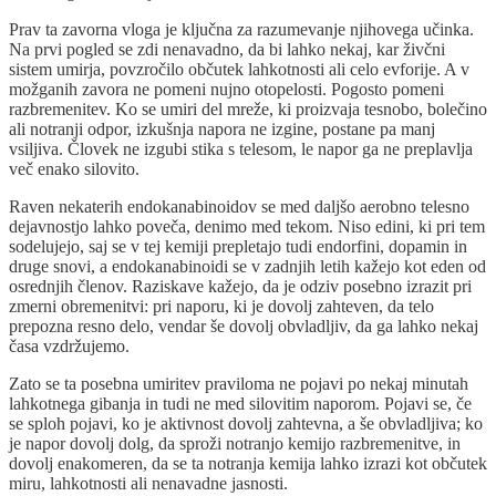
Prav ta zavorna vloga je ključna za razumevanje njihovega učinka.
Na prvi pogled se zdi nenavadno, da bi lahko nekaj, kar živčni
sistem umirja, povzročilo občutek lahkotnosti ali celo evforije. A v
možganih zavora ne pomeni nujno otopelosti. Pogosto pomeni
razbremenitev. Ko se umiri del mreže, ki proizvaja tesnobo, bolečino
ali notranji odpor, izkušnja napora ne izgine, postane pa manj
vsiljiva. Človek ne izgubi stika s telesom, le napor ga ne preplavlja
več enako silovito.
Raven nekaterih endokanabinoidov se med daljšo aerobno telesno
dejavnostjo lahko poveča, denimo med tekom. Niso edini, ki pri tem
sodelujejo, saj se v tej kemiji prepletajo tudi endorfini, dopamin in
druge snovi, a endokanabinoidi se v zadnjih letih kažejo kot eden od
osrednjih členov. Raziskave kažejo, da je odziv posebno izrazit pri
zmerni obremenitvi: pri naporu, ki je dovolj zahteven, da telo
prepozna resno delo, vendar še dovolj obvladljiv, da ga lahko nekaj
časa vzdržujemo.
Zato se ta posebna umiritev praviloma ne pojavi po nekaj minutah
lahkotnega gibanja in tudi ne med silovitim naporom. Pojavi se, če
se sploh pojavi, ko je aktivnost dovolj zahtevna, a še obvladljiva; ko
je napor dovolj dolg, da sproži notranjo kemijo razbremenitve, in
dovolj enakomeren, da se ta notranja kemija lahko izrazi kot občutek
miru, lahkotnosti ali nenavadne jasnosti.