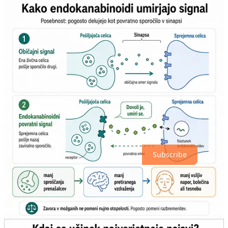
Endokanabinoidni sistem ne loči med starodavno in moderno stisko
tako, kot ju loči razum. Pravilno odmerjen fizični napor mu še vedno
pomeni signal, da ublaži bolečino, zmanjša tesnobo in utiša pretiran
notranji alarm. Prav zato tek ali druga vztrajna telesna dejavnost ni le
način porabe kalorij ali izboljševanja kondicije, ampak ena od poti,
po kateri telo lahko razbremeni tudi um. Kar je nekoč pomagalo
človeku prenašati napor v zunanjem svetu, mu zdaj lahko pomaga
blažiti napor v lastni glavi.
Siebers, M., Canales-Romero, D., & Fuss, J. (2026).
The Neurochemical Orchestra of the Runner’s High: A
Narrative Review of Neuromodulatory Mechanisms
with a Focus on Endocannabinoids.
The Neuroscientist
.
https://doi.org/10.1177/10738584261440907
Subscribe
4
Share