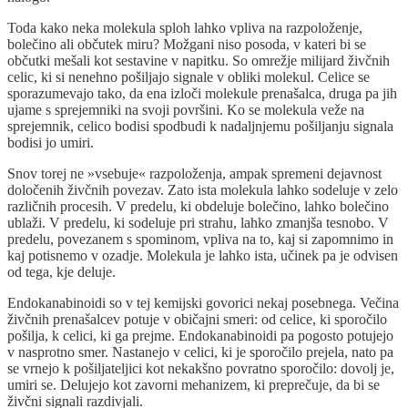
Toda kako neka molekula sploh lahko vpliva na razpoloženje,
bolečino ali občutek miru? Možgani niso posoda, v kateri bi se
občutki mešali kot sestavine v napitku. So omrežje milijard živčnih
celic, ki si nenehno pošiljajo signale v obliki molekul. Celice se
sporazumevajo tako, da ena izloči molekule prenašalca, druga pa jih
ujame s sprejemniki na svoji površini. Ko se molekula veže na
sprejemnik, celico bodisi spodbudi k nadaljnjemu pošiljanju signala
bodisi jo umiri.
Snov torej ne »vsebuje« razpoloženja, ampak spremeni dejavnost
določenih živčnih povezav. Zato ista molekula lahko sodeluje v zelo
različnih procesih. V predelu, ki obdeluje bolečino, lahko bolečino
ublaži. V predelu, ki sodeluje pri strahu, lahko zmanjša tesnobo. V
predelu, povezanem s spominom, vpliva na to, kaj si zapomnimo in
kaj potisnemo v ozadje. Molekula je lahko ista, učinek pa je odvisen
od tega, kje deluje.
Endokanabinoidi so v tej kemijski govorici nekaj posebnega. Večina
živčnih prenašalcev potuje v običajni smeri: od celice, ki sporočilo
pošilja, k celici, ki ga prejme. Endokanabinoidi pa pogosto potujejo
v nasprotno smer. Nastanejo v celici, ki je sporočilo prejela, nato pa
se vrnejo k pošiljateljici kot nekakšno povratno sporočilo: dovolj je,
umiri se. Delujejo kot zavorni mehanizem, ki preprečuje, da bi se
živčni signali razdivjali.