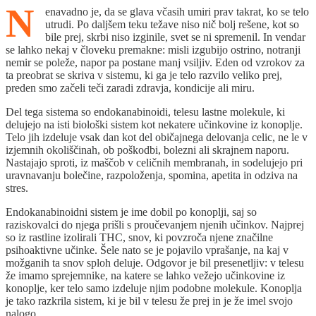
N
enavadno je, da se glava včasih umiri prav takrat, ko se telo
utrudi. Po daljšem teku težave niso nič bolj rešene, kot so
bile prej, skrbi niso izginile, svet se ni spremenil. In vendar
se lahko nekaj v človeku premakne: misli izgubijo ostrino, notranji
nemir se poleže, napor pa postane manj vsiljiv. Eden od vzrokov za
ta preobrat se skriva v sistemu, ki ga je telo razvilo veliko prej,
preden smo začeli teči zaradi zdravja, kondicije ali miru.
Del tega sistema so endokanabinoidi, telesu lastne molekule, ki
delujejo na isti biološki sistem kot nekatere učinkovine iz konoplje.
Telo jih izdeluje vsak dan kot del običajnega delovanja celic, ne le v
izjemnih okoliščinah, ob poškodbi, bolezni ali skrajnem naporu.
Nastajajo sproti, iz maščob v celičnih membranah, in sodelujejo pri
uravnavanju bolečine, razpoloženja, spomina, apetita in odziva na
stres.
Endokanabinoidni sistem je ime dobil po konoplji, saj so
raziskovalci do njega prišli s proučevanjem njenih učinkov. Najprej
so iz rastline izolirali THC, snov, ki povzroča njene značilne
psihoaktivne učinke. Šele nato se je pojavilo vprašanje, na kaj v
možganih ta snov sploh deluje. Odgovor je bil presenetljiv: v telesu
že imamo sprejemnike, na katere se lahko vežejo učinkovine iz
konoplje, ker telo samo izdeluje njim podobne molekule. Konoplja
je tako razkrila sistem, ki je bil v telesu že prej in je že imel svojo
nalogo.