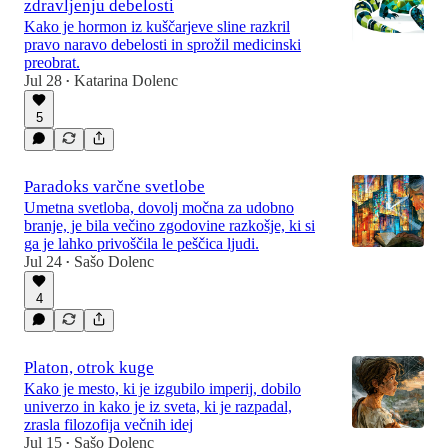
zdravljenju debelosti
Kako je hormon iz kuščarjeve sline razkril
pravo naravo debelosti in sprožil medicinski
preobrat.
Jul 28
Katarina Dolenc
•
5
Paradoks varčne svetlobe
Umetna svetloba, dovolj močna za udobno
branje, je bila večino zgodovine razkošje, ki si
ga je lahko privoščila le peščica ljudi.
Jul 24
Sašo Dolenc
•
4
Platon, otrok kuge
Kako je mesto, ki je izgubilo imperij, dobilo
univerzo in kako je iz sveta, ki je razpadal,
zrasla filozofija večnih idej
Jul 15
Sašo Dolenc
•