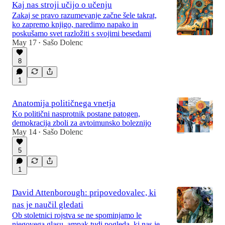
Kaj nas stroji učijo o učenju
Zakaj se pravo razumevanje začne šele takrat,
ko zapremo knjigo, naredimo napako in
poskušamo svet razložiti s svojimi besedami
May 17
Sašo Dolenc
•
8
1
Anatomija političnega vnetja
Ko politični nasprotnik postane patogen,
demokracija zboli za avtoimunsko boleznijo
May 14
Sašo Dolenc
•
5
1
David Attenborough: pripovedovalec, ki
nas je naučil gledati
Ob stoletnici rojstva se ne spominjamo le
njegovega glasu, ampak tudi pogleda, ki nas je