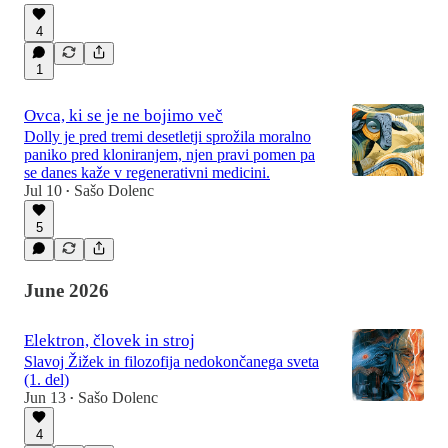
4
1
Ovca, ki se je ne bojimo več
Dolly je pred tremi desetletji sprožila moralno
paniko pred kloniranjem, njen pravi pomen pa
se danes kaže v regenerativni medicini.
Jul 10
Sašo Dolenc
•
5
June 2026
Elektron, človek in stroj
Slavoj Žižek in filozofija nedokončanega sveta
(1. del)
Jun 13
Sašo Dolenc
•
4