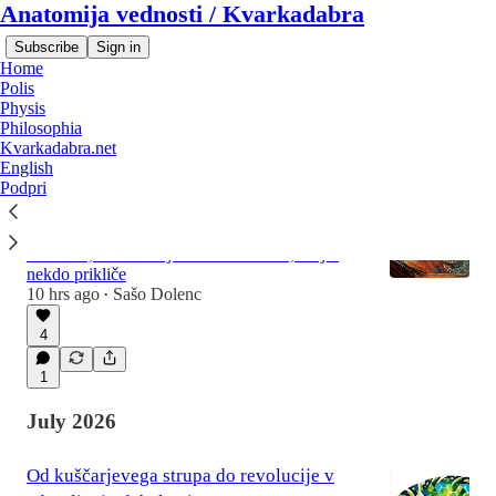
Anatomija vednosti / Kvarkadabra
Subscribe
Sign in
Home
Polis
Physis
Philosophia
Latest
Top
Discussions
Kvarkadabra.net
English
Podpri
Pripoved brez pripovedovalca
Homer, bosanski pevci in umetna inteligenca: o
besedilih, ki nastanejo na novo vsakič, ko jih
nekdo prikliče
10 hrs ago
Sašo Dolenc
•
4
1
July 2026
Od kuščarjevega strupa do revolucije v