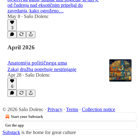
od čudenja nad eksotičnim pripeljal do
zavedanja, kako ogroženo…
May 8
Sašo Dolenc
•
3
April 2026
Anatomija političnega uma
Zakaj družba potrebuje nestrinjanje
Apr 28
Sašo Dolenc
•
6
© 2026 Sašo Dolenc
·
Privacy
∙
Terms
∙
Collection notice
Start your Substack
Get the app
Substack
is the home for great culture