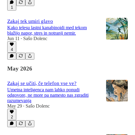
1
Zakaj tek umiri glavo
Kako telesu lastni kanabinoidi med tekom
blažijo napor, stres in notranji nemir.
Jun 11
Sašo Dolenc
•
4
May 2026
Zakaj se učiti, če telefon vse ve?
Umetna inteligenca nam lahko ponudi
odgovore, ne more pa namesto nas zgraditi
razumevanja
May 29
Sašo Dolenc
•
2